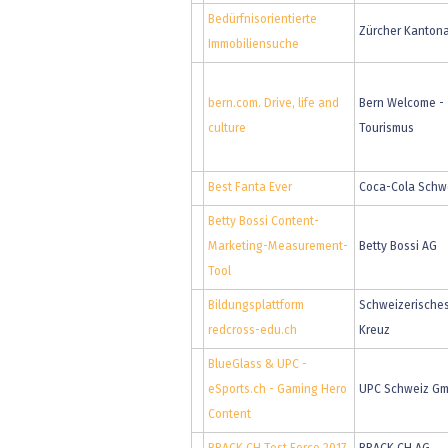
Bedürfnisorientierte
Zürcher Kanton
Immobiliensuche
bern.com. Drive, life and
Bern Welcome -
culture
Tourismus
Best Fanta Ever
Coca-Cola Schw
Betty Bossi Content-
Marketing-Measurement-
Betty Bossi AG
Tool
Bildungsplattform
Schweizerische
redcross-edu.ch
Kreuz
BlueGlass & UPC -
eSports.ch - Gaming Hero
UPC Schweiz G
Content