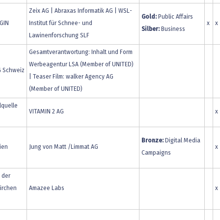
Zeix AG | Abraxas Informatik AG | WSL-
Gold:
Public Affairs
 GIN
Institut für Schnee- und
x
x
Silber:
Business
Lawinenforschung SLF
Gesamtverantwortung: Inhalt und Form
Werbeagentur LSA (Member of UNITED)
G Schweiz
| Teaser Film: walker Agency AG
(Member of UNITED)
lquelle
VITAMIN 2 AG
x
Bronze:
Digital Media
ien
Jung von Matt /Limmat AG
x
Campaigns
 der
irchen
Amazee Labs
x