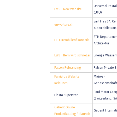
Universal Posta
EMS - New Website
(UPU)
Emil Frey SA, Ce
en-voiture.ch
Automobile Rom
ETH Departemen
ETH Immobilienökonomie
Architektur
EWB - Bern wird schneller
Energie Wasser 
Falcon Rebranding
Falcon Private 
Famigros Website
Migros-
Relaunch
Genossenschaf
Ford Motor Com
Fiesta Superstar
(Switzerland) SA
Geberit Online
Geberit Internat
Produktkatalog Relaunch