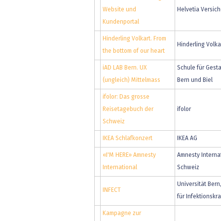
Website und
Helvetia Versic
Kundenportal
Hinderling Volkart. From
Hinderling Volka
the bottom of our heart
iAD LAB Bern. UX
Schule für Gest
(ungleich) Mittelmass
Bern und Biel
ifolor: Das grosse
Reisetagebuch der
ifolor
Schweiz
IKEA Schlafkonzert
IKEA AG
«I'M HERE» Amnesty
Amnesty Interna
International
Schweiz
Universität Bern,
INFECT
für Infektionskr
Kampagne zur