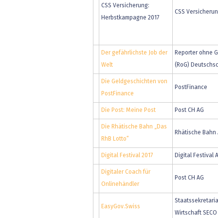
CSS Versicherung:
CSS Versicheru
Herbstkampagne 2017
Der gefährlichste Job der
Reporter ohne 
Welt
(RoG) Deutschs
Die Geldgeschichten von
PostFinance
PostFinance
Die Post: Meine Post
Post CH AG
Die Rhätische Bahn „Das
Rhätische Bahn
RhB Lotto“
Digital Festival 2017
Digital Festival 
Digitaler Coach für
Post CH AG
Onlinehändler
Staatssekretaria
EasyGov.Swiss
Wirtschaft SECO