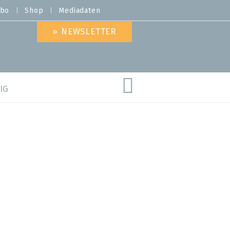
bo
Shop
Mediadaten
» NEWSLETTER
IG
are