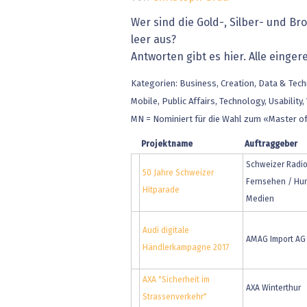
» alle News
Gesund
Wer sind die Gold-, Silber- und Br
leer aus?
Block
Antworten gibt es hier. Alle einge
EU-D
Kategorien: Business, Creation, Data & Tec
Mobile, Public Affairs, Technology, Usability,
XaaS,
MN = Nominiert für die Wahl zum «Master of
Digita
Projektname
Auftraggeber
Schweizer Radi
50 Jahre Schweizer
» alle
Fernsehen / Hu
Hitparade
Medien
Audi digitale
AMAG Import AG
Händlerkampagne 2017
AXA "Sicherheit im
AXA Winterthur
Strassenverkehr"