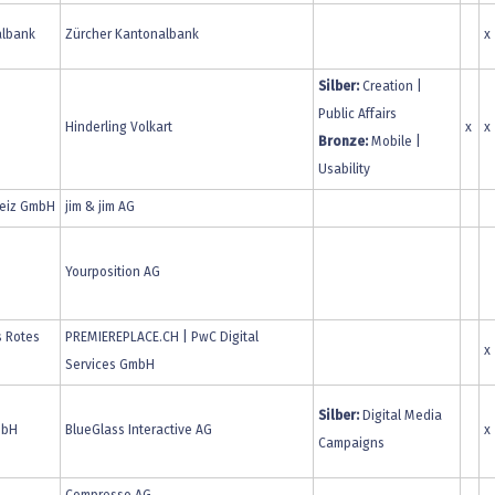
albank
Zürcher Kantonalbank
x
Silber:
Creation |
Public Affairs
Hinderling Volkart
x
x
Bronze:
Mobile |
Usability
eiz GmbH
jim & jim AG
Yourposition AG
s Rotes
PREMIEREPLACE.CH | PwC Digital
x
Services GmbH
Silber:
Digital Media
mbH
BlueGlass Interactive AG
x
Campaigns