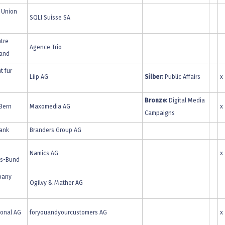
l Union
SQLI Suisse SA
ntre
Agence Trio
and
t für
Liip AG
Silber:
Public Affairs
x
Bronze:
Digital Media
Bern
Maxomedia AG
x
Campaigns
Bank
Branders Group AG
Namics AG
x
ts-Bund
pany
Ogilvy & Mather AG
ional AG
foryouandyourcustomers AG
x