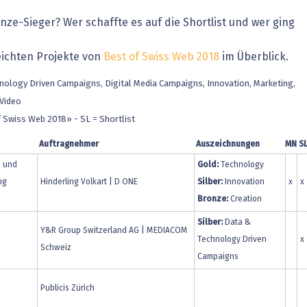
heit wird digital
IT for Health
onze-Sieger? Wer schaffte es auf die Shortlist und wer ging
chain
Artificial Intelligence
reichten Projekte von
Best of Swiss Web 2018
im Überblick.
SGVO
Finance 2030
hnology Driven Campaigns, Digital Media Campaigns, Innovation, Marketing,
 Video
 Managed Services & Co.
Fintech & Insurtech
 Swiss Web 2018» - SL = Shortlist
l Banking
Professional AV & Digital Signage
Auftragnehmer
Auszeichnungen
MN
S
o und
Gold:
Technology
 Dossiers
» alle Specials
ng
Hinderling Volkart | D ONE
Silber:
Innovation
x
x
Bronze:
Creation
Silber:
Data &
Y&R Group Switzerland AG | MEDIACOM
Technology Driven
x
Schweiz
Campaigns
Publicis Zürich