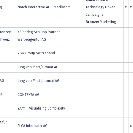
Silber:
Data &
ng
Notch Interactive AG | Mediacom
Technology Driven
x
x
Campaigns
Bronze:
Marketing
Grenzen
KSP Krieg Schlupp Partner
chweiz
Werbeagentur AG
Y&R Group Switzerland
Jung von Matt/Limmat AG
 AG
Jung von Matt /Limmat AG
AG
CONTEXTA AG
YAAY – Visualizing Complexity
t für
ELCA Informatik AG
x