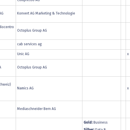
Compresso AG
 AG
Konvert AG Marketing & Technologie
diocentro
Octoplus Group AG
cab services ag
Unic AG
x
A
Octoplus Group AG
chweiz)
Namics AG
x
Mediaschneider Bern AG
G
Gold:
Business