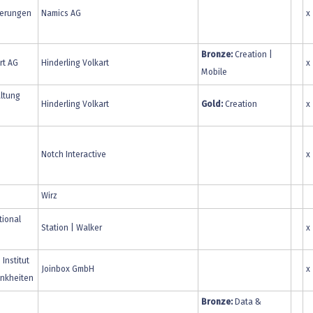
herungen
Namics AG
x
Bronze:
Creation |
rt AG
Hinderling Volkart
x
Mobile
altung
Hinderling Volkart
Gold:
Creation
x
Notch Interactive
x
Wirz
tional
Station | Walker
x
 Institut
Joinbox GmbH
x
ankheiten
Bronze:
Data &