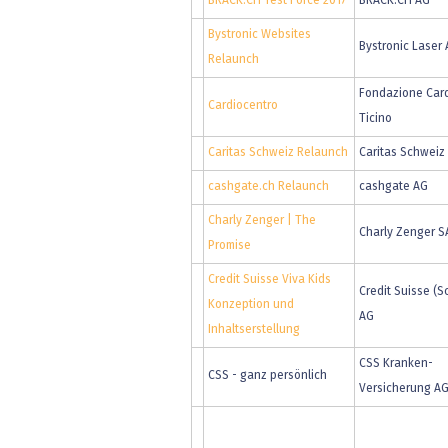
BRACK.CH Test Force 2017
BRACK.CH AG
Bystronic Websites
Bystronic Laser
Relaunch
Fondazione Car
Cardiocentro
Ticino
Caritas Schweiz Relaunch
Caritas Schweiz
cashgate.ch Relaunch
cashgate AG
Charly Zenger | The
Charly Zenger S
Promise
Credit Suisse Viva Kids
Credit Suisse (S
Konzeption und
AG
Inhaltserstellung
CSS Kranken-
CSS - ganz persönlich
Versicherung A