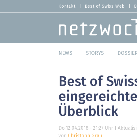
Direkt
Kontakt
Best of Swiss Web
B
HEADER
zum
MENU
Inhalt
MAIN NAVIGATION
NEWS
STORYS
DOSSIE
Live
Best o
Best of Swis
Wild Card
Best o
eingereichte
Studien
Best o
Überblick
Meinungen
SAP S
Do 12.04.2018 - 21:27 Uhr | Aktualisi
Hands-on
Arbei
von
Christoph Grau