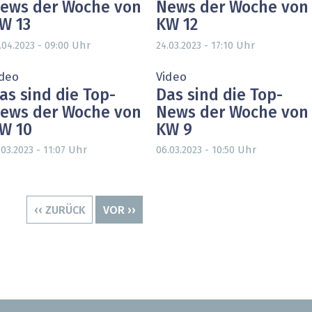
ews der Woche von
News der Woche von
W 13
KW 12
Uhr
Uhr
.04.2023 - 09:00
24.03.2023 - 17:10
ideo
Video
as sind die Top-
Das sind die Top-
ews der Woche von
News der Woche von
W 10
KW 9
Uhr
Uhr
.03.2023 - 11:07
06.03.2023 - 10:50
VORHERIGE
‹‹ ZURÜCK
NÄCHSTE
VOR ››
SEITE
SEITE