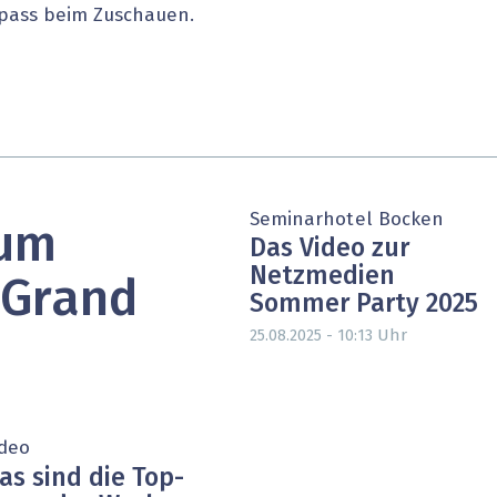
pass beim Zuschauen.
heit wird digital
IT for Health
chain
Artificial Intelligence
SGVO
Finance 2030
 Managed Services & Co.
Fintech & Insurtech
Seminarhotel Bocken
zum
l Banking
Professional AV & Digital Signage
Das Video zur
Netzmedien
 Grand
 Dossiers
» alle Specials
Sommer Party 2025
Uhr
25.08.2025 - 10:13
ideo
as sind die Top-