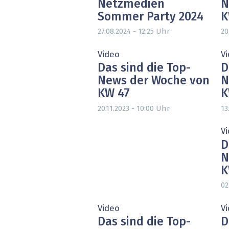
Netzmedien
N
Sommer Party 2024
K
Uhr
27.08.2024 - 12:25
20
Video
V
Das sind die Top-
D
News der Woche von
N
KW 47
K
Uhr
20.11.2023 - 10:00
13
V
D
N
K
02
Video
V
Das sind die Top-
D