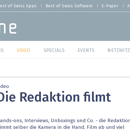
est of Swiss Apps
Best of Swiss Software
E-Paper
A
RS
VIDEO
SPECIALS
EVENTS
NETZWITZ
f Swiss Web
Swiss Digital Ranking
Best of Swiss Web
f Swiss Apps
Datacenter
Best of Swiss Apps
ideo
Die Redaktion filmt
f Swiss Software
Cybersecurity
Best of Swiss Softw
/4 Hana
IT for Gov
ands-ons, Interviews, Unboxings und Co. - die Redaktio
tswelten
Cloud & Managed Services
immt selber die Kamera in die Hand. Film ab und viel