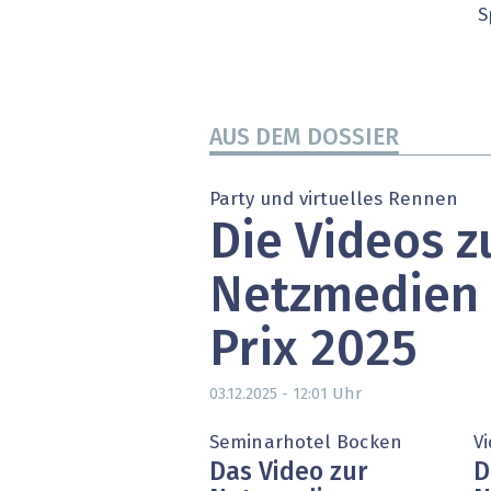
S
» alle News
Gesund
Block
EU-D
AUS DEM DOSSIER
XaaS,
Party und virtuelles Rennen
Die Videos 
Digita
Netzmedien
» alle
Prix 2025
Uhr
03.12.2025 - 12:01
Seminarhotel Bocken
V
Das Video zur
D