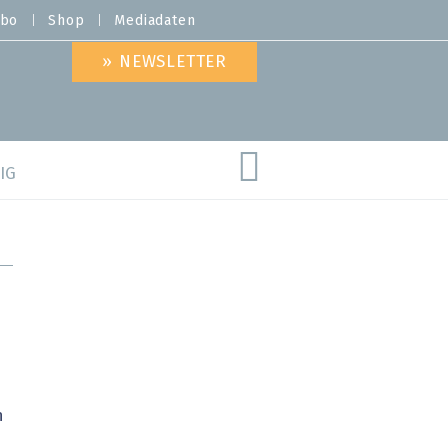
bo
Shop
Mediadaten
» NEWSLETTER
IG
are
n