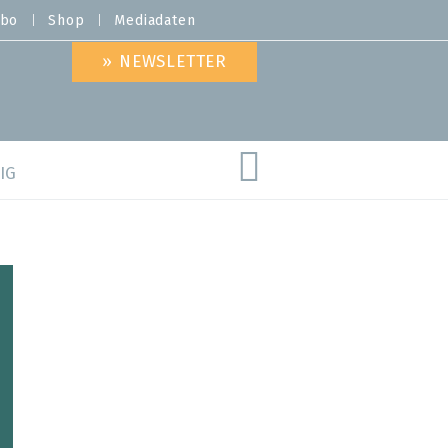
bo
Shop
Mediadaten
» NEWSLETTER
IG
are