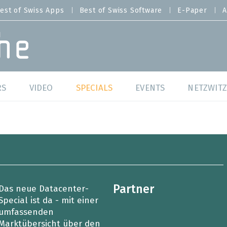
est of Swiss Apps
Best of Swiss Software
E-Paper
A
RS
VIDEO
SPECIALS
EVENTS
NETZWITZ
f Swiss Web
Swiss Digital Ranking
Best of Swiss Web
f Swiss Apps
Datacenter
Best of Swiss Apps
f Swiss Software
Cybersecurity
Best of Swiss Softw
Partner
Das neue Datacenter-
/4 Hana
IT for Gov
Special ist da - mit einer
umfassenden
tswelten
Cloud & Managed Services
Marktübersicht über den