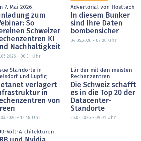
m 7. Mai 2026
Advertorial von Hosttech
inladung zum
In diesem Bunker
ebinar: So
sind Ihre Daten
ereinen Schweizer
bombensicher
echenzentren KI
Uhr
04.05.2026 - 07:00
nd Nachhaltigkeit
Uhr
.05.2026 - 08:31
eue Standorte in
Länder mit den meisten
ielsdorf und Lupfig
Rechenzentren
etanet verlagert
Die Schweiz schafft
nfrastruktur in
es in die Top 20 der
echenzentren von
Datacenter-
reen
Standorte
Uhr
Uhr
.03.2026 - 12:48
25.02.2026 - 09:01
00-Volt-Architekturen
BB und Nvidia