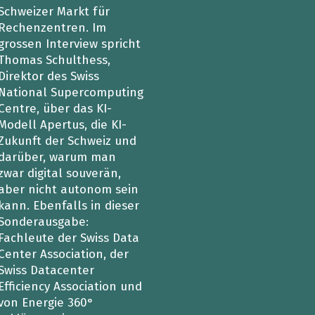
Schweizer Markt für
heit wird digital
IT for Health
Rechenzentren. Im
grossen Interview spricht
chain
Artificial Intelligence
Thomas Schulthess,
Direktor des Swiss
SGVO
Finance 2030
National Supercomputing
Centre, über das KI-
 Managed Services & Co.
Fintech & Insurtech
Modell Apertus, die KI-
Zukunft der Schweiz und
l Banking
Professional AV & Digital Signage
darüber, warum man
zwar digital souverän,
 Dossiers
» alle Specials
aber nicht ­autonom sein
kann. Ebenfalls in dieser
Sonderausgabe:
Fachleute der Swiss Data
Center Association, der
Swiss Datacenter
Efficiency Association und
von Energie 360°