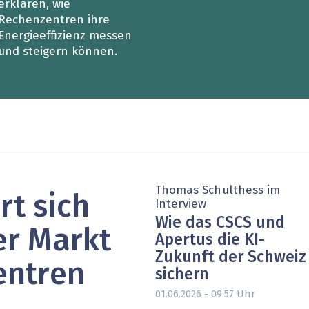
erklären, wie
Rechenzentren ihre
Energieeffizienz messen
und steigern können.
Thomas Schulthess im
rt sich
Interview
Wie das CSCS und
er Markt
Apertus die KI-
Zukunft der Schweiz
entren
sichern
Uhr
01.06.2026 - 09:57