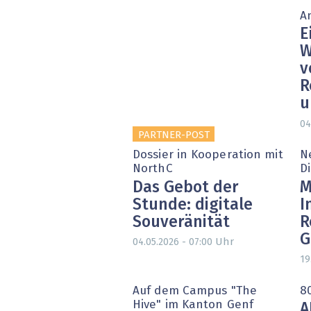
A
E
W
v
R
u
04
PARTNER-POST
Dossier in Kooperation mit
N
NorthC
D
Das Gebot der
M
Stunde: digitale
I
Souveränität
R
G
Uhr
04.05.2026 - 07:00
19
Auf dem Campus "The
8
Hive" im Kanton Genf
A