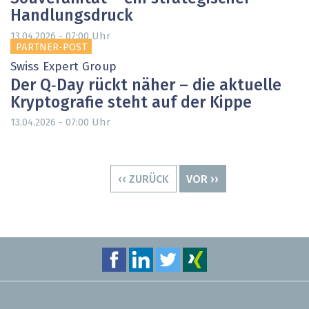
Handlungsdruck
Uhr
13.04.2026 - 07:00
PARTNER-POST
Swiss Expert Group
Der Q‑Day rückt näher – die aktuelle
­Kryptografie steht auf der Kippe
Uhr
13.04.2026 - 07:00
Seitennummerierung
VORHERIGE
‹‹ ZURÜCK
NÄCHSTE
VOR ››
SEITE
SEITE