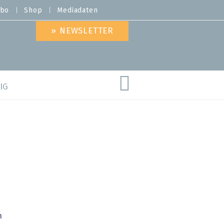
bo
Shop
Mediadaten
» NEWSLETTER
IG
are
n