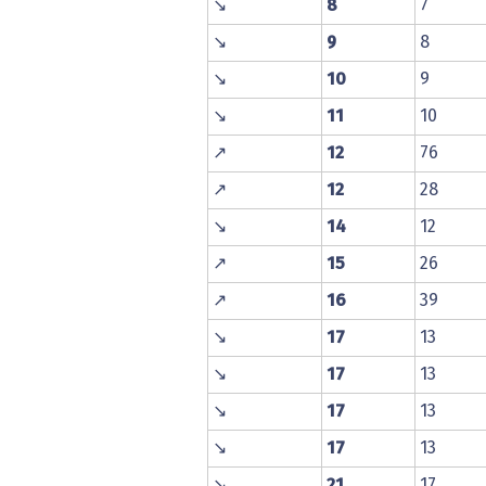
↘
8
7
↘
9
8
↘
10
9
↘
11
10
↗
12
76
↗
12
28
↘
14
12
↗
15
26
↗
16
39
↘
17
13
↘
17
13
↘
17
13
↘
17
13
↘
21
17