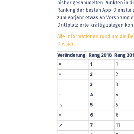
bisher gesammelten Punkten in den
» alle News
Gesund
Ranking der besten App-Dienstleis
zum Vorjahr etwas an Vorsprung ei
Block
Drittplatzierte kräftig zulegen kon
EU-D
Alle Informationen rund um die Be
Dossier.
XaaS,
Veränderung
Rang 2018
Rang 20
Digita
=
1
1
=
2
2
» alle
=
3
3
=
4
4
↘
5
5
=
6
6
↗
7
11