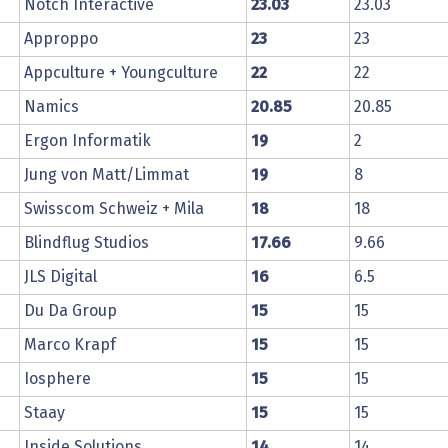
Notch Interactive
23.03
23.03
Approppo
23
23
Appculture + Youngculture
22
22
Namics
20.85
20.85
Ergon Informatik
19
2
Jung von Matt/Limmat
19
8
Swisscom Schweiz + Mila
18
18
Blindflug Studios
17.66
9.66
JLS Digital
16
6.5
Du Da Group
15
15
Marco Krapf
15
15
Iosphere
15
15
Staay
15
15
Inside Solutions
14
14