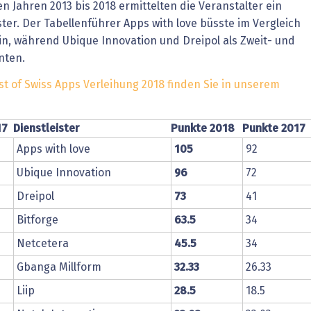
 Jahren 2013 bis 2018 ermittelten die Veranstalter ein
heit wird digital
IT for Health
ter. Der Tabellenführer Apps with love büsste im Vergleich
n, während Ubique Innovation und Dreipol als Zweit- und
chain
Artificial Intelligence
nten.
SGVO
Finance 2030
st of Swiss Apps Verleihung 2018 finden Sie in unserem
 Managed Services & Co.
Fintech & Insurtech
17
Dienstleister
Punkte 2018
Punkte 2017
l Banking
Professional AV & Digital Signage
Apps with love
105
92
Ubique Innovation
96
72
 Dossiers
» alle Specials
Dreipol
73
41
Bitforge
63.5
34
Netcetera
45.5
34
Gbanga Millform
32.33
26.33
Liip
28.5
18.5