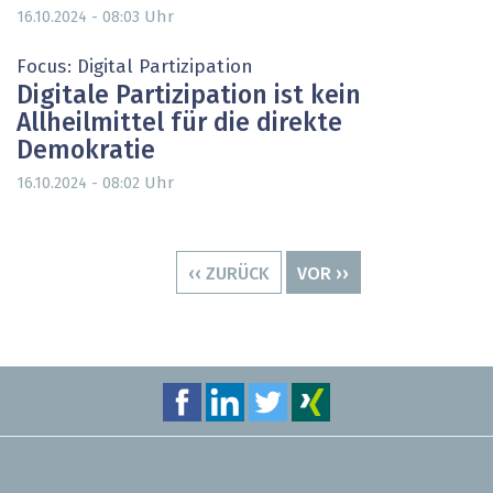
Uhr
16.10.2024 - 08:03
Focus: Digital Partizipation
Digitale Partizipation ist kein
Allheilmittel für die direkte
Demokratie
Uhr
16.10.2024 - 08:02
Seitennummerierung
VORHERIGE
‹‹ ZURÜCK
NÄCHSTE
VOR ››
SEITE
SEITE