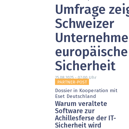
Umfrage zeig
» alle News
Gesund
Block
Schweizer
EU-D
Unternehme
XaaS,
europäische 
Digita
Sicherheit
» alle
Uhr
25.08.2025 - 07:00
PARTNER-POST
Dossier in Kooperation mit
Eset Deutschland
Warum veraltete
Software zur
Achillesferse der IT-
Sicherheit wird