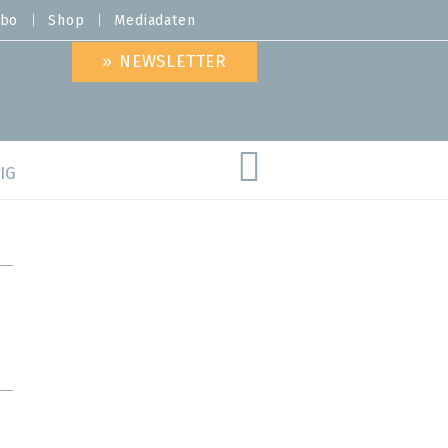
bo
Shop
Mediadaten
» NEWSLETTER
IG
are