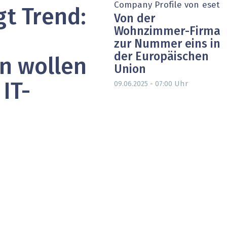
Company Profile von eset
t Trend:
heit wird digital
IT for Health
Von der
Wohnzimmer-Firma
chain
Artificial Intelligence
zur Nummer eins in
der Europäischen
SGVO
Finance 2030
n wollen
Union
 Managed Services & Co.
Fintech & Insurtech
Uhr
09.06.2025 - 07:00
IT-
l Banking
Professional AV & Digital Signage
 Dossiers
» alle Specials