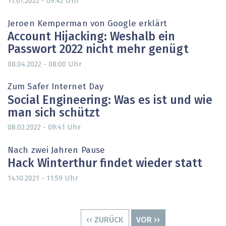
Uhr
11.07.2022 - 09:42
Jeroen Kemperman von Google erklärt
Account Hijacking: Weshalb ein
Passwort 2022 nicht mehr genügt
Uhr
08.04.2022 - 08:00
Zum Safer Internet Day
Social Engineering: Was es ist und wie
man sich schützt
Uhr
08.02.2022 - 09:41
Nach zwei Jahren Pause
Hack Winterthur findet wieder statt
Uhr
14.10.2021 - 11:59
Seitennummerierung
VORHERIGE
‹‹ ZURÜCK
NÄCHSTE
VOR ››