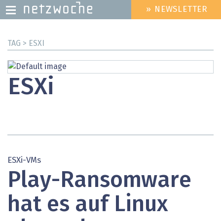
» NEWSLETTER
HEADER
MENU
Direkt
TAG > ESXI
zum
Inhalt
ESXi
ESXi-VMs
Play-Ransomware
hat es auf Linux