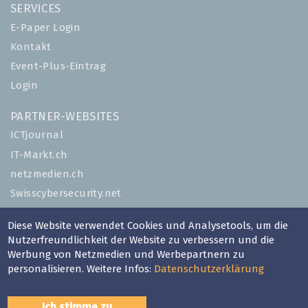
SERVICES
E-Paper Login
Kontakt
Event-Plus-Eintrag
Login
PARTNER-WEBSITES
ICTjournal
IT-Markt.ch
netzmedien.ch
Swisscybersecurity.net
© NETZMEDIEN AG 2026
Diese Website verwendet Cookies und Analysetools, um die
Nutzerfreundlichkeit der Website zu verbessern und die
Impressum
Werbung von Netzmedien und Werbepartnern zu
AGB
personalisieren. Weitere Infos:
Datenschutzerklärung
Nutzungsbestimmungen
Datenschutzerklärung
Ich stimme zu