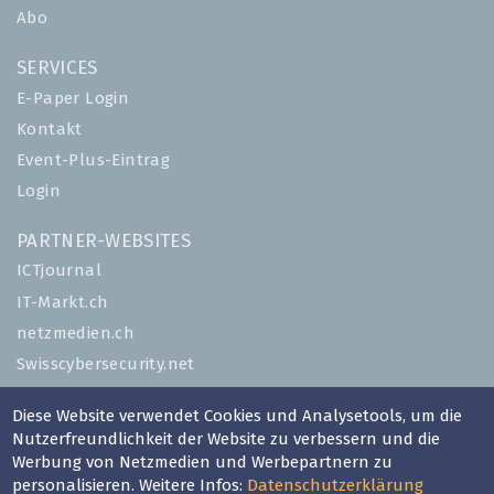
Abo
SERVICES
E-Paper Login
Kontakt
Event-Plus-Eintrag
Login
PARTNER-WEBSITES
ICTjournal
IT-Markt.ch
netzmedien.ch
Swisscybersecurity.net
© NETZMEDIEN AG 2026
Diese Website verwendet Cookies und Analysetools, um die
Nutzerfreundlichkeit der Website zu verbessern und die
Impressum
Werbung von Netzmedien und Werbepartnern zu
AGB
personalisieren. Weitere Infos:
Datenschutzerklärung