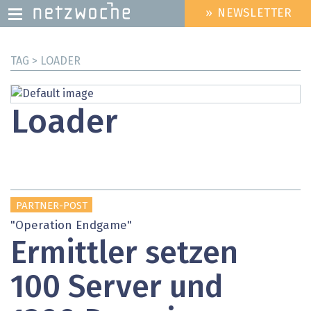
» NEWSLETTER
HEADER
MENU
Direkt
TAG > LOADER
zum
Inhalt
Loader
PARTNER-POST
"Operation Endgame"
Ermittler setzen
100 Server und