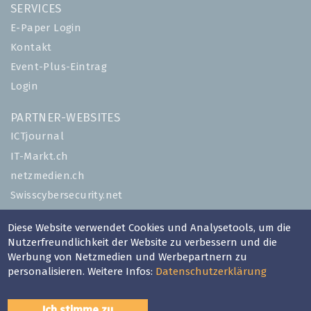
SERVICES
E-Paper Login
Kontakt
Event-Plus-Eintrag
Login
PARTNER-WEBSITES
ICTjournal
IT-Markt.ch
netzmedien.ch
Swisscybersecurity.net
© NETZMEDIEN AG 2026
Diese Website verwendet Cookies und Analysetools, um die
Nutzerfreundlichkeit der Website zu verbessern und die
Impressum
Werbung von Netzmedien und Werbepartnern zu
AGB
personalisieren. Weitere Infos:
Datenschutzerklärung
Nutzungsbestimmungen
Datenschutzerklärung
Ich stimme zu