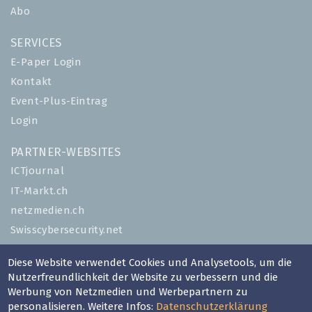
Abo
SERVICES
E-Paper Login
Kontakt
Event-Plus-Eintrag
Login
PARTNER-WEBSITES
ICTjournal
IT-Markt.ch
netzmedien.ch
Swisscybersecurity.net
© NETZMEDIEN AG 2026
Diese Website verwendet Cookies und Analysetools, um die
Nutzerfreundlichkeit der Website zu verbessern und die
Impressum
Werbung von Netzmedien und Werbepartnern zu
AGB
personalisieren. Weitere Infos:
Datenschutzerklärung