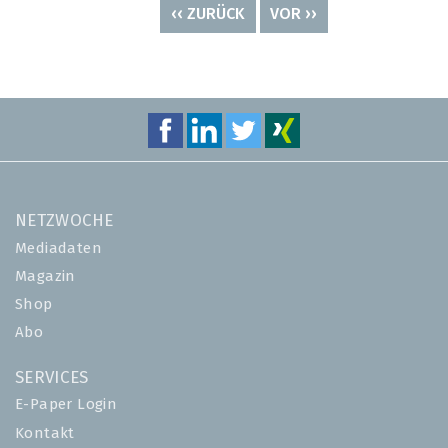
VORHERIGE
‹‹ ZURÜCK
NÄCHSTE
VOR ››
SEITE
SEITE
NETZWOCHE
Mediadaten
Magazin
Shop
Abo
SERVICES
E-Paper Login
Kontakt