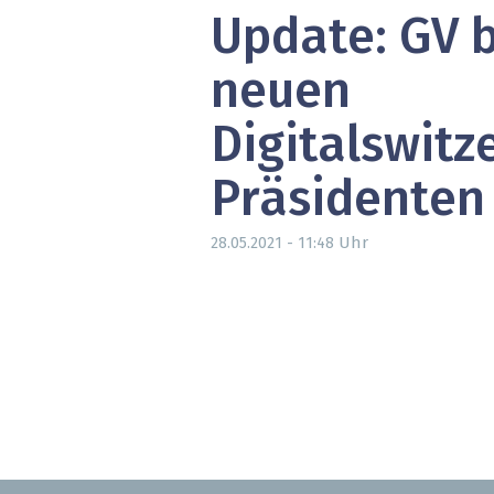
Update: GV b
» alle News
Gesund
Block
neuen
EU-D
Digitalswitz
XaaS,
Präsidenten
Digita
Uhr
28.05.2021 - 11:48
» alle
Seitennummerierung