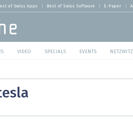
est of Swiss Apps
Best of Swiss Software
E-Paper
A
RS
VIDEO
SPECIALS
EVENTS
NETZWITZ
f Swiss Web
Swiss Digital Ranking
Best of Swiss Web
f Swiss Apps
Datacenter
Best of Swiss Apps
tesla
f Swiss Software
Cybersecurity
Best of Swiss Softw
/4 Hana
IT for Gov
tswelten
Cloud & Managed Services