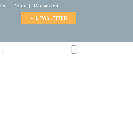
bo
Shop
Mediadaten
» NEWSLETTER
IG
are