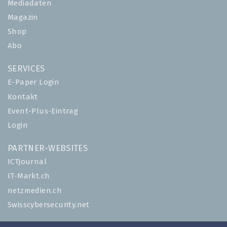
Mediadaten
Magazin
Shop
Abo
SERVICES
E-Paper Login
Kontakt
Event-Plus-Eintrag
Login
PARTNER-WEBSITES
ICTjournal
IT-Markt.ch
netzmedien.ch
Swisscybersecurity.net