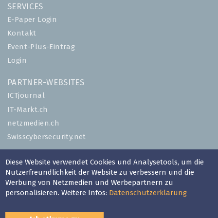
SERVICES
E-Paper Login
Kontakt
Event-Plus-Eintrag
Login
PARTNER-WEBSITES
ICTjournal
IT-Markt.ch
netzmedien.ch
Swisscybersecurity.net
© NETZMEDIEN AG 2026
Diese Website verwendet Cookies und Analysetools, um die
Impressum
Nutzerfreundlichkeit der Website zu verbessern und die
Werbung von Netzmedien und Werbepartnern zu
AGB
personalisieren. Weitere Infos:
Datenschutzerklärung
Nutzungsbestimmungen
Datenschutzerklärung