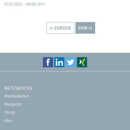
Uhr
07.12.2022 - 08:00
Seitennummerierung
VORHERIGE
‹‹ ZURÜCK
NÄCHSTE
VOR ››
SEITE
SEITE
NETZWOCHE
Mediadaten
Magazin
Shop
Abo