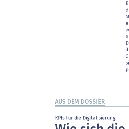
E
» alle News
Gesund
d
M
Block
e
w
EU-D
e
D
XaaS,
i
C
Digita
s
p
» alle
AUS DEM DOSSIER
KPIs für die Digitalisierung