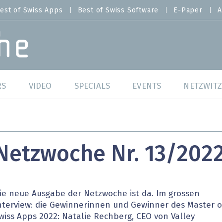
est of Swiss Apps
Best of Swiss Software
E-Paper
A
RS
VIDEO
SPECIALS
EVENTS
NETZWITZ
f Swiss Web
Swiss Digital Ranking
Best of Swiss Web
f Swiss Apps
Datacenter
Best of Swiss Apps
Netzwoche Nr. 13/202
f Swiss Software
Cybersecurity
Best of Swiss Softw
/4 Hana
IT for Gov
ie neue Ausgabe der Netzwoche ist da. Im grossen
nterview: die Gewinnerinnen und Gewinner des Master o
tswelten
Cloud & Managed Services
wiss Apps 2022: Natalie Rechberg, CEO von Valley