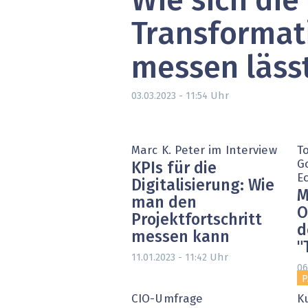
Wie sich die 
Transformat
messen läss
Uhr
03.03.2023 - 11:54
Marc K. Peter im Interview
T
G
KPIs für die
E
Digitalisierung: Wie
M
man den
O
Projektfortschritt
d
messen kann
"
Uhr
11.01.2023 - 11:42
06
P
CIO-Umfrage
K