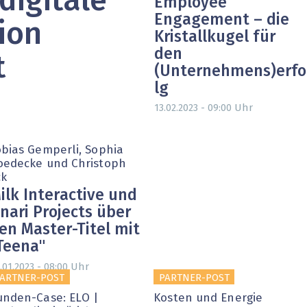
digitale
Employee
Engagement – die
ion
Kristallkugel für
den
t
(Unternehmens)erfo
lg
Uhr
13.02.2023 - 09:00
obias Gemperli, Sophia
oedecke und Christoph
ck
ilk Interactive und
nari Projects über
en Master-Titel mit
Teena"
Uhr
.01.2023 - 08:00
ARTNER-POST
PARTNER-POST
unden-Case: ELO |
Kosten und Energie