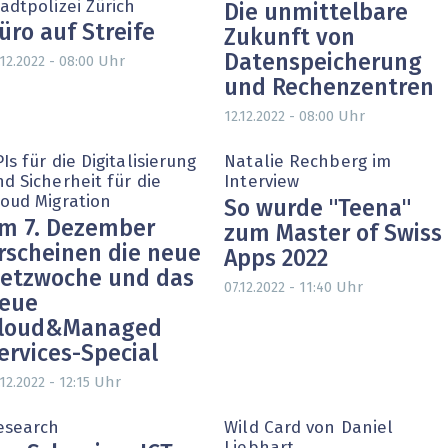
adtpolizei Zürich
Die unmittelbare
üro auf Streife
Zukunft von
Datenspeicherung
Uhr
.12.2022 - 08:00
und Rechenzentren
Uhr
12.12.2022 - 08:00
Is für die Digitalisierung
Natalie Rechberg im
d Sicherheit für die
Interview
loud Migration
So wurde "Teena"
m 7. Dezember
zum Master of Swiss
rscheinen die neue
Apps 2022
etzwoche und das
Uhr
07.12.2022 - 11:40
eue
loud&Managed
ervices-Special
Uhr
.12.2022 - 12:15
esearch
Wild Card von Daniel