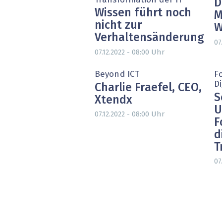
Transformation der IT
D
Wissen führt noch
M
nicht zur
W
Verhaltensänderung
07
Uhr
07.12.2022 - 08:00
Beyond ICT
Fo
Di
Charlie Fraefel, CEO,
S
Xtendx
U
Uhr
07.12.2022 - 08:00
F
d
T
07
Seitennummerierung