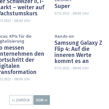
Liebhart
er Schweizer ICT-
Super
arkt – weiter auf
achstumskurs
Uhr
07.12.2022 - 08:00
Uhr
.12.2022 - 08:00
cus: KPIs für die
Hands-on
gitalisierung
Samsung Galaxy Z
o messen
Flip 4: Auf die
nternehmen den
inneren Werte
ortschritt der
kommt es an
igitalen
Uhr
07.12.2022 - 08:00
ransformation
Uhr
.12.2022 - 08:00
VORHERIGE
‹‹ ZURÜCK
NÄCHSTE
VOR ››
SEITE
SEITE