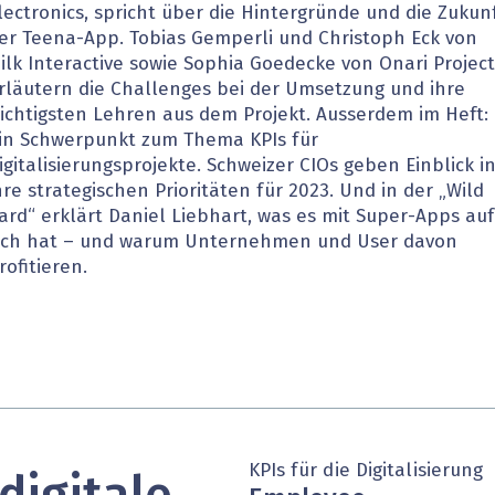
lectronics, spricht über die Hintergründe und die Zukun
heit wird digital
IT for Health
er Teena-App. Tobias Gemperli und Christoph Eck von
ilk Interactive sowie Sophia Goedecke von Onari Project
chain
Artificial Intelligence
rläutern die Challenges bei der Umsetzung und ihre
ichtigsten Lehren aus dem Projekt. Ausserdem im Heft:
SGVO
Finance 2030
in Schwerpunkt zum Thema KPIs für
igitalisierungsprojekte. Schweizer CIOs geben Einblick i
 Managed Services & Co.
Fintech & Insurtech
hre strategischen Prioritäten für 2023. Und in der „Wild
ard“ erklärt Daniel Liebhart, was es mit Super-Apps auf
l Banking
Professional AV & Digital Signage
ich hat – und warum Unternehmen und User davon
rofitieren.
 Dossiers
» alle Specials
KPIs für die Digitalisierung