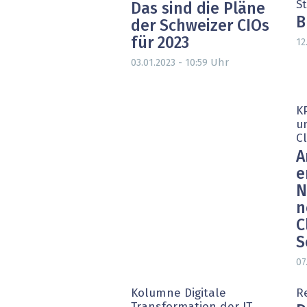
St
Das sind die Pläne
B
der Schweizer CIOs
für 2023
12
Uhr
03.01.2023 - 10:59
KP
un
C
A
e
N
n
C
S
07
Kolumne Digitale
R