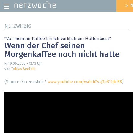
» 
HEADER
MENU
Direkt
NETZWITZIG
zum
Inhalt
"Vor meinem Kaffee bin ich wirklich ein Höllenbiest"
Wenn der Chef seinen
Morgenkaffee noch nicht hatte
Fr 19.06.2026 - 12:13
Uhr
von
Tobias Seefeld
(Source: Screenshot /
www.youtube.com/watch?v=j3e81ljfcB8
)