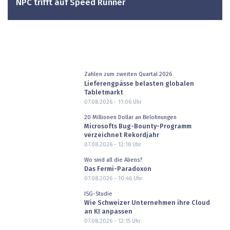
NPC trifft auf Speed Runner
Zahlen zum zweiten Quartal 2026
Lieferengpässe belasten globalen
Tabletmarkt
07.08.2026 - 11:06
Uhr
20 Millionen Dollar an Belohnungen
Microsofts Bug-Bounty-Programm
verzeichnet Rekordjahr
07.08.2026 - 12:18
Uhr
Wo sind all die Aliens?
Das Fermi-Paradoxon
07.08.2026 - 10:46
Uhr
ISG-Studie
Wie Schweizer Unternehmen ihre Cloud
an KI anpassen
07.08.2026 - 12:15
Uhr