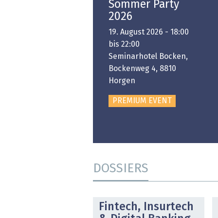
Swiss Innovation
Sommer Party
Platform
2026
6. November 2026 -
19. August 2026 - 18:00
:00 bis 18:00
bis 22:00
ongresshaus Zürich
Seminarhotel Bocken,
Bockenweg 4, 8810
PREMIUM EVENT
Horgen
PREMIUM EVENT
DOSSIERS
DOSSIER
Fintech, Insurtech