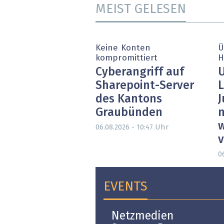
MEIST GELESEN
Keine Konten
Ü
kompromittiert
H
Cyberangriff auf
U
Sharepoint-Server
L
des Kantons
J
Graubünden
n
w
Uhr
06.08.2026 - 10:47
0
EVENTS
Open-i 2026 | The
Netzmedien