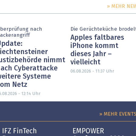
» MEHR NE
berprüfung nach
Die Gerüchteküche brodel
ackerangriff
Apples faltbares
pdate:
iPhone kommt
iechtensteiner
dieses Jahr –
ustizbehörde nimmt
vielleicht
ach Cyberattacke
Uhr
06.08.2026 - 11:37
eitere Systeme
vom Netz
Uhr
6.08.2026 - 12:14
» MEHR EVENT
IFZ FinTech
EMPOWER