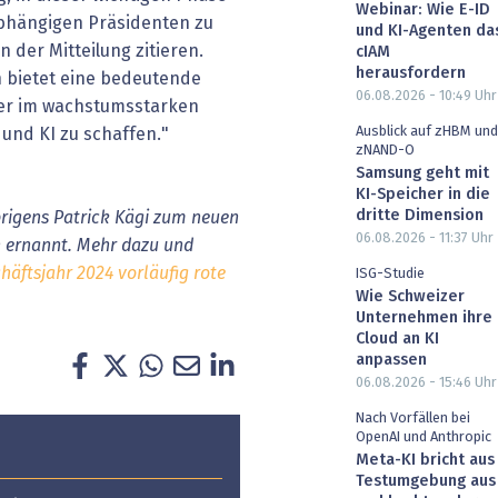
Webinar: Wie E-ID
bhängigen Präsidenten zu
und KI-Agenten da
 der Mitteilung zitieren.
cIAM
herausfordern
 bietet eine bedeutende
06.08.2026 - 10:49
Uhr
rer im wachstumsstarken
Ausblick auf zHBM und
 und KI zu schaffen."
zNAND-O
Samsung geht mit
KI-Speicher in die
dritte Dimension
rigens Patrick Kägi zum neuen
06.08.2026 - 11:37
Uhr
n ernannt. Mehr dazu und
häftsjahr 2024 vorläufig rote
ISG-Studie
Wie Schweizer
Unternehmen ihre
Cloud an KI
anpassen
06.08.2026 - 15:46
Uhr
Nach Vorfällen bei
OpenAI und Anthropic
Meta-KI bricht aus
Testumgebung aus