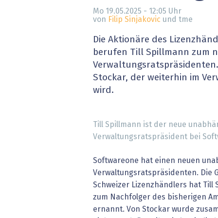
» alle News
Gesund
Mo 19.05.2025 - 12:05
Uhr
von
Filip Sinjakovic
und tme
Block
Die Aktionäre des Lizenzhän
berufen Till Spillmann zum
EU-D
Verwaltungsratspräsidenten. 
Stockar, der weiterhin im Ver
XaaS,
wird.
Digita
Till Spillmann ist der neue unabhä
» alle
Verwaltungsratspräsident bei Soft
Softwareone hat einen neuen un
Verwaltungsratspräsidenten. Die
Schweizer Lizenzhändlers hat Till 
zum Nachfolger des bisherigen Am
ernannt. Von Stockar wurde zusam