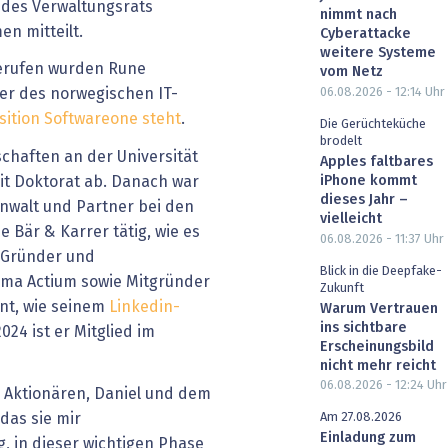
d des Verwaltungsrats
nimmt nach
n mitteilt.
Cyberattacke
weitere Systeme
berufen wurden Rune
vom Netz
06.08.2026 - 12:14
Uhr
er des norwegischen IT-
sition Softwareone steht
.
Die Gerüchteküche
brodelt
chaften an der Universität
Apples faltbares
iPhone kommt
it Doktorat ab. Danach war
dieses Jahr –
nwalt und Partner bei den
vielleicht
e Bär & Karrer tätig, wie es
06.08.2026 - 11:37
Uhr
m Gründer und
Blick in die Deepfake-
rma Actium sowie Mitgründer
Zukunft
nt, wie seinem
Linkedin-
Warum Vertrauen
ins sichtbare
024 ist er Mitglied im
Erscheinungsbild
nicht mehr reicht
06.08.2026 - 12:24
Uhr
 Aktionären, Daniel und dem
das sie mir
Am 27.08.2026
Einladung zum
g, in dieser wichtigen Phase