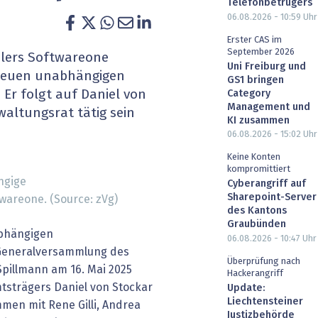
Telefonbetrügers
heit wird digital
IT for Health
06.08.2026 - 10:59
Uhr
Erster CAS im
chain
Artificial Intelligence
September 2026
dlers Softwareone
Uni Freiburg und
 neuen unabhängigen
GS1 bringen
SGVO
Finance 2030
Er folgt auf Daniel von
Category
Management und
waltungsrat tätig sein
 Managed Services & Co.
Fintech & Insurtech
KI zusammen
06.08.2026 - 15:02
Uhr
l Banking
Professional AV & Digital Signage
Keine Konten
kompromittiert
ngige
 Dossiers
» alle Specials
Cyberangriff auf
Sharepoint-Server
wareone. (Source: zVg)
des Kantons
Graubünden
abhängigen
06.08.2026 - 10:47
Uhr
 Generalversammlung des
Überprüfung nach
Spillmann am 16. Mai 2025
Hackerangriff
tsträgers Daniel von Stockar
Update:
Liechtensteiner
men mit Rene Gilli, Andrea
Justizbehörde