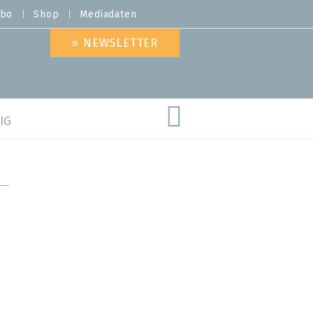
bo
Shop
Mediadaten
» NEWSLETTER
IG
are