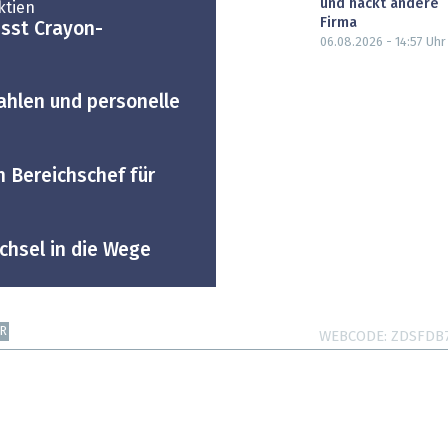
und hackt andere
ktien
Firma
esst Crayon-
06.08.2026 - 14:57
Uhr
ahlen und personelle
 Bereichschef für
chsel in die Wege
R
WEBCODE
ZDSFDB