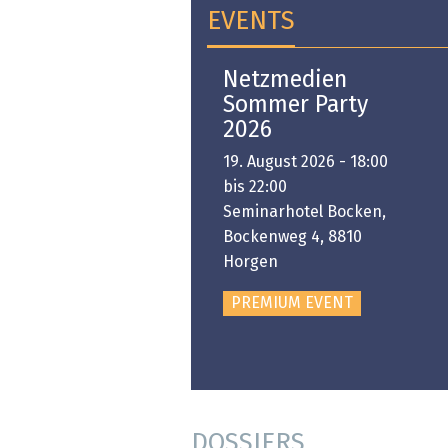
EVENTS
Open-i 2026 | The
Netzmedien
Swiss Innovation
Sommer Party
Platform
2026
6. November 2026 -
19. August 2026 - 18:00
:00 bis 18:00
bis 22:00
ongresshaus Zürich
Seminarhotel Bocken,
Bockenweg 4, 8810
PREMIUM EVENT
Horgen
PREMIUM EVENT
DOSSIERS