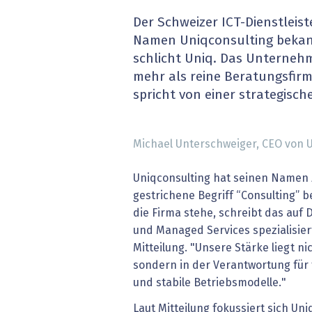
» alle News
Gesund
Der Schweizer ICT-Dienstleist
Namen Uniqconsulting bekann
Block
schlicht Uniq. Das Unternehm
mehr als reine Beratungsfir
EU-D
spricht von einer strategisc
XaaS,
Michael Unterschweiger, CEO von U
Digita
Uniqconsulting hat seinen Namen 
» alle
gestrichene Begriff “Consulting” 
die Firma stehe, schreibt das auf 
und Managed Services spezialisie
Mitteilung. "Unsere Stärke liegt ni
sondern in der Verantwortung für
und stabile Betriebsmodelle."
Laut Mitteilung fokussiert sich Uni