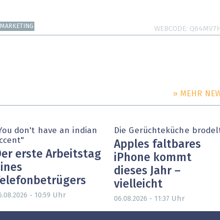
MARKETING
WEBCODE
Q64MV7
» MEHR NE
You don't have an indian
Die Gerüchteküche brodel
ccent"
Apples faltbares
er erste Arbeitstag
iPhone kommt
ines
dieses Jahr –
elefonbetrügers
vielleicht
Uhr
6.08.2026 - 10:59
Uhr
06.08.2026 - 11:37