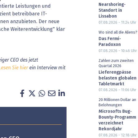
Nearshoring-
ntierte Leistungen und
Standort in
izient betreibbare IT-
Lissabon
onen anzubieten. Der neue
07.08.2026 - 11:24
Uhr
ische Weiterentwicklung" klar
Wo sind all die Aliens?
Das Fermi-
Paradoxon
07.08.2026 - 10:46
Uhr
iger CEO des jetzt
Zahlen zum zweiten
Quartal 2026
Lesen Sie hier
ein Interview mit
Lieferengpässe
belasten globalen
Tabletmarkt
07.08.2026 - 11:06
Uhr
20 Millionen Dollar an
Belohnungen
Microsofts Bug-
Bounty-Programm
verzeichnet
Rekordjahr
07.08.2026 - 12:18
Uhr