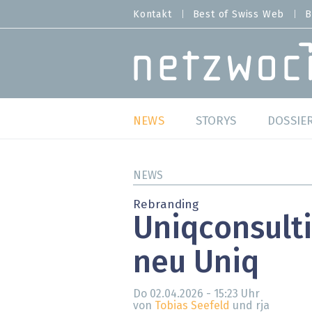
Direkt
Kontakt
Best of Swiss Web
B
HEADER
zum
MENU
Inhalt
MAIN NAVIGATION
NEWS
STORYS
DOSSIE
Live
Best o
NEWS
Wild Card
Best o
Rebranding
Uniqconsulti
Studien
Best o
neu Uniq
Meinungen
SAP S
Hands-on
Arbei
Do 02.04.2026 - 15:23
Uhr
von
Tobias Seefeld
und rja