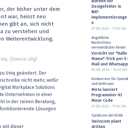
warnen vor
heit wird digital
IT for Health
Designfehler in
er, der bisher unter dem
NAT-
t war, heisst neu
Implementierunge
chain
Artificial Intelligence
n
en gibt an, sich nicht
07.08.2026 - 11:50
Uhr
ma zu verstehen und
SGVO
Finance 2030
Angebliche
hen Weiterentwicklung.
Nachrichten
 Managed Services & Co.
Fintech & Insurtech
vermeintlicher Kinder
Vorsicht vor "Hallo
Mama"-Trick per E
niq. (Source: zVg)
l Banking
Professional AV & Digital Signage
Mail und Whatsapp
06.08.2026 - 16:40
Uhr
zu Uniq geändert. Der
 Dossiers
» alle Specials
Konkurrenz für OpenA
beschreibe nicht mehr, wofür
und Anthropic
Digital Workplace Solutions
Meta lanciert
rte Unternehmen in einer
Programmier-KI
Muse Code
cht in der reinen Beratung,
07.08.2026 - 11:56
Uhr
 funktionierende Lösungen
Syndicom übt Kritik
Swisscom plant
q mit dieser
dritten