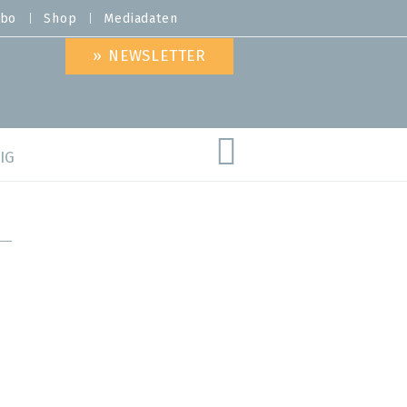
bo
Shop
Mediadaten
» NEWSLETTER
IG
are