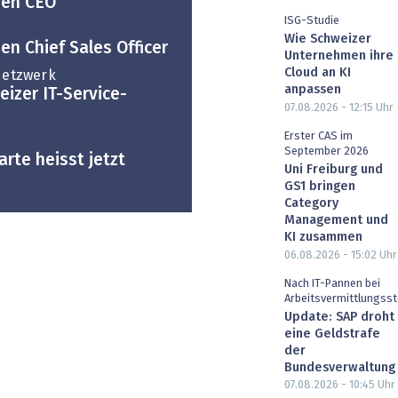
uen CEO
ISG-Studie
Wie Schweizer
en Chief Sales Officer
Unternehmen ihre
Cloud an KI
 Netzwerk
anpassen
eizer IT-Service-
07.08.2026 - 12:15
Uhr
Erster CAS im
September 2026
rte heisst jetzt
Uni Freiburg und
GS1 bringen
Category
Management und
KI zusammen
06.08.2026 - 15:02
Uhr
Nach IT-Pannen bei
Arbeitsvermittlungsst
Update: SAP droht
eine Geldstrafe
der
Bundesverwaltung
07.08.2026 - 10:45
Uhr