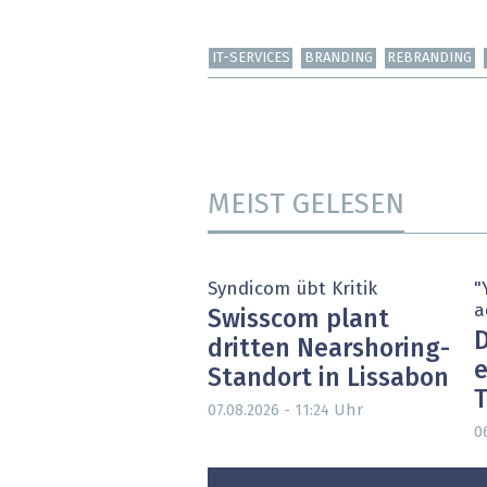
IT-SERVICES
BRANDING
REBRANDING
MEIST GELESEN
Syndicom übt Kritik
"
a
Swisscom plant
D
dritten Nearshoring-
e
Standort in Lissabon
T
Uhr
07.08.2026 - 11:24
0