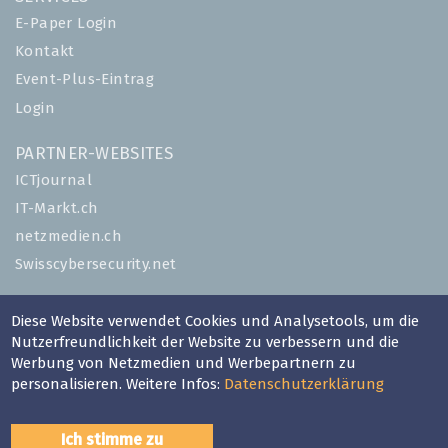
E-Paper Login
Kontakt
Event-Plus-Eintrag
Login
PARTNER-WEBSITES
ICTjournal
IT-Markt.ch
netzmedien.ch
Swisscybersecurity.net
© NETZMEDIEN AG 2026
Diese Website verwendet Cookies und Analysetools, um die
Impressum
Nutzerfreundlichkeit der Website zu verbessern und die
Werbung von Netzmedien und Werbepartnern zu
AGB
personalisieren. Weitere Infos:
Datenschutzerklärung
Nutzungsbestimmungen
Datenschutzerklärung
Ich stimme zu