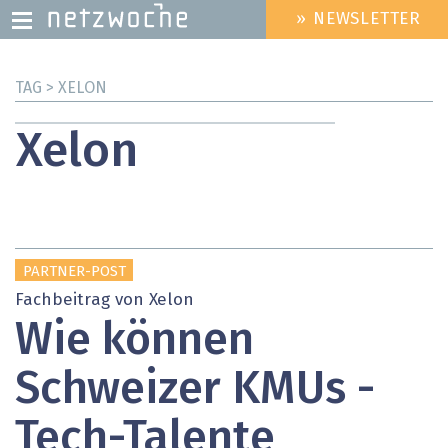
» NEWSLETTER
HEADER
MENU
Direkt
TAG > XELON
zum
Inhalt
Xelon
PARTNER-POST
Fachbeitrag von Xelon
Wie können
Schweizer KMUs ­
Tech-Talente