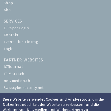
Shop
Abo
SERVICES
E-Paper Login
Kontakt
Event-Plus-Eintrag
Login
PARTNER-WEBSITES
ICTjournal
IT-Markt.ch
netzmedien.ch
Swisscybersecurity.net
© NETZMEDIEN AG 2026
Diese Website verwendet Cookies und Analysetools, um die
Nutzerfreundlichkeit der Website zu verbessern und die
Impressum
Werbung von Netzmedien und Werbepartnern zu