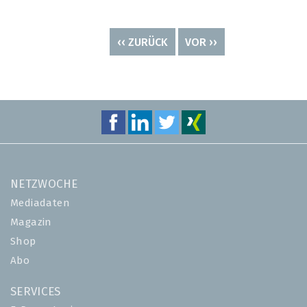
Seitennummerierung
VORHERIGE
‹‹ ZURÜCK
NÄCHSTE
VOR ››
SEITE
SEITE
NETZWOCHE
Mediadaten
Magazin
Shop
Abo
SERVICES