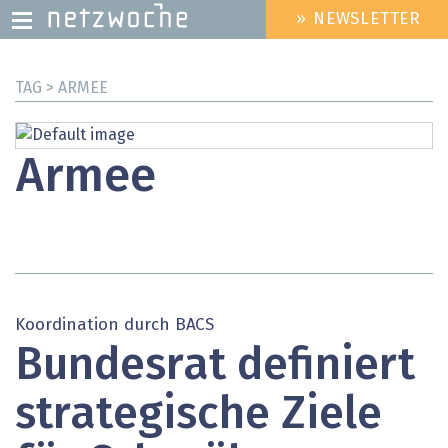
» NEWSLETTER
HEADER
MENU
Direkt
TAG > ARMEE
zum
Inhalt
Armee
Koordination durch BACS
Bundesrat definiert
strategische Ziele