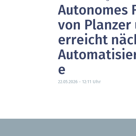
Autonomes 
» alle News
Gesund
Block
von Planzer
EU-D
erreicht näc
XaaS,
Automatisie
Digita
e
» alle
Uhr
22.05.2026 - 12:11