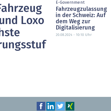
E-Government
Fahrzeug
heit wird digital
IT for Health
Fahrzeugzulassung
in der Schweiz: Auf
chain
Artificial Intelligence
 und Loxo
dem Weg zur
Digitalisierung
SGVO
Finance 2030
hste
Uhr
20.08.2024 - 10:10
 Managed Services & Co.
Fintech & Insurtech
rungsstuf
l Banking
Professional AV & Digital Signage
 Dossiers
» alle Specials