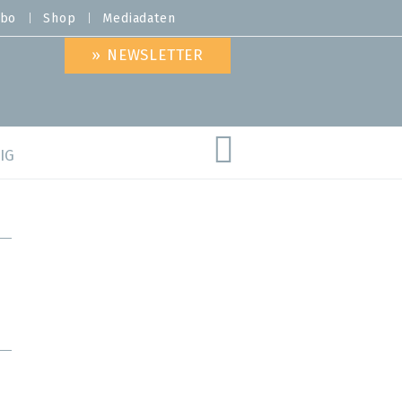
bo
Shop
Mediadaten
» NEWSLETTER
IG
are