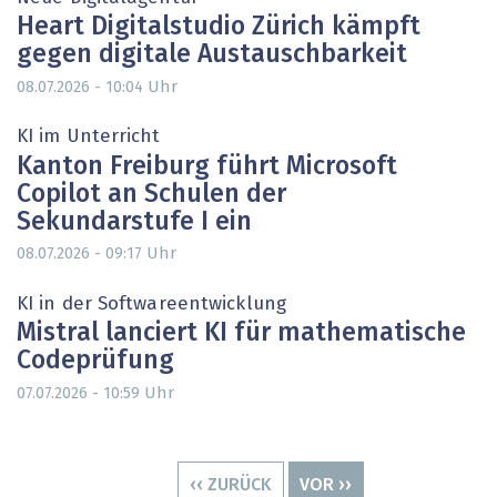
Heart Digitalstudio Zürich kämpft
gegen digitale Austauschbarkeit
Uhr
08.07.2026 - 10:04
KI im Unterricht
Kanton Freiburg führt Microsoft
Copilot an Schulen der
Sekundarstufe I ein
Uhr
08.07.2026 - 09:17
KI in der Softwareentwicklung
Mistral lanciert KI für mathematische
Codeprüfung
Uhr
07.07.2026 - 10:59
Seitennummerierung
VORHERIGE
‹‹ ZURÜCK
NÄCHSTE
VOR ››