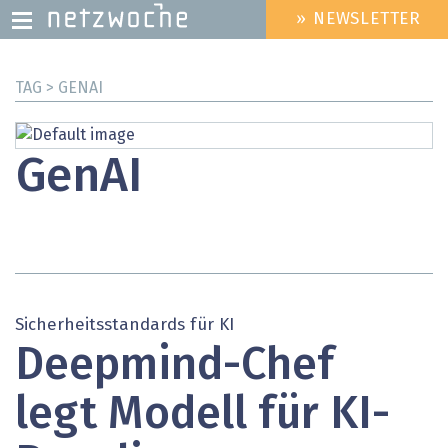
» NEWSLETTER
HEADER
MENU
Direkt
TAG > GENAI
zum
Inhalt
GenAI
Sicherheitsstandards für KI
Deepmind-Chef
legt Modell für KI-