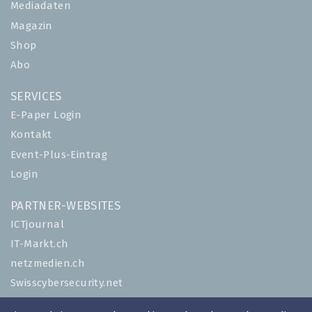
Mediadaten
Magazin
Shop
Abo
SERVICES
E-Paper Login
Kontakt
Event-Plus-Eintrag
Login
PARTNER-WEBSITES
ICTjournal
IT-Markt.ch
netzmedien.ch
Swisscybersecurity.net