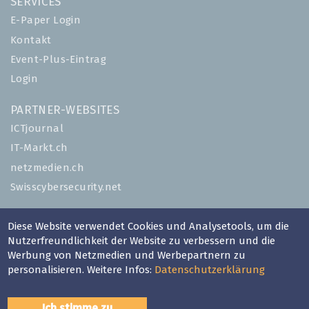
SERVICES
E-Paper Login
Kontakt
Event-Plus-Eintrag
Login
PARTNER-WEBSITES
ICTjournal
IT-Markt.ch
netzmedien.ch
Swisscybersecurity.net
© NETZMEDIEN AG 2026
Diese Website verwendet Cookies und Analysetools, um die
Impressum
Nutzerfreundlichkeit der Website zu verbessern und die
Werbung von Netzmedien und Werbepartnern zu
AGB
personalisieren. Weitere Infos:
Datenschutzerklärung
Nutzungsbestimmungen
Datenschutzerklärung
Ich stimme zu