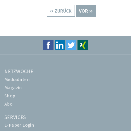
Seitennummerierung
VORHERIGE
‹‹ ZURÜCK
NÄCHSTE
VOR ››
SEITE
SEITE
NETZWOCHE
Mediadaten
Magazin
Shop
Abo
SERVICES
E-Paper Login