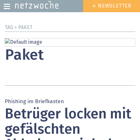
» NEWSLETTER
HEADER
MENU
Direkt
TAG > PAKET
zum
Inhalt
Paket
Phishing im Briefkasten
Betrüger locken mit
gefälschten