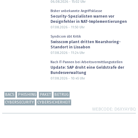
06.08.2026 - 15:02
Uhr
Bisher unbekannte Angriffsklasse
Security-Spezialisten warnen vor
Designfehler in NAT-Implementierungen
07.08.2026 - 11:50
Uhr
Syndicom übt Kritik
Swisscom plant dritten Nearshoring-
Standort in Lissabon
07.08.2026 - 11:24
Uhr
Nach IT-Pannen bei Arbeitsvermittlungsstellen
Update: SAP droht eine Geldstrafe der
Bundesverwaltung
07.08.2026 - 10:45
Uhr
BACS
PHISHING
PAKET
BETRUG
CYBERSECURITY
CYBERSICHERHEIT
WEBCODE
D6XYAYBQ