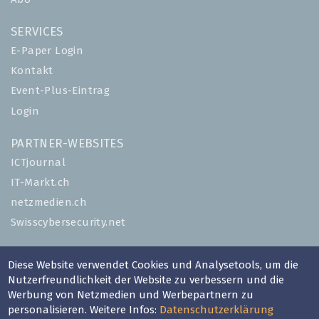
SERVICES
E-Paper Login
Kontakt
Event-Plus-Eintrag
Login
PARTNER-WEBSITES
ICTjournal
IT-Markt.ch
netzmedien.ch
Swisscybersecurity.net
© NETZMEDIEN AG 2026
Diese Website verwendet Cookies und Analysetools, um die
Impressum
Nutzerfreundlichkeit der Website zu verbessern und die
AGB
Werbung von Netzmedien und Werbepartnern zu
personalisieren. Weitere Infos:
Datenschutzerklärung
Nutzungsbestimmungen