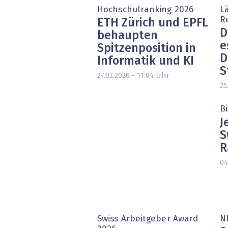
Hochschulranking 2026
L
R
ETH Zürich und EPFL
D
behaupten
e
Spitzenposition in
D
Informatik und KI
S
Uhr
27.03.2026 - 11:04
25
Bi
J
S
R
04
Swiss Arbeitgeber Award
N