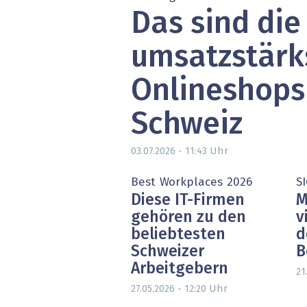
Das sind die
» alle News
Gesund
Block
umsatzstärk
EU-D
Onlineshops
XaaS,
Schweiz
Digita
Uhr
03.07.2026 - 11:43
» alle
Best Workplaces 2026
S
Diese IT-Firmen
M
gehören zu den
v
beliebtesten
d
Schweizer
B
Arbeitgebern
21
Uhr
27.05.2026 - 12:20