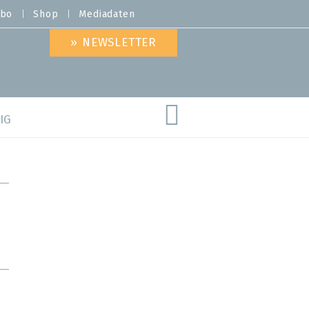
bo
Shop
Mediadaten
» NEWSLETTER
IG
are