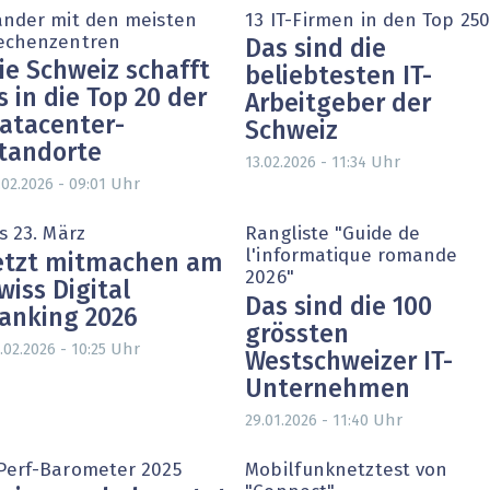
änder mit den meisten
13 IT-Firmen in den Top 250
echenzentren
Das sind die
ie Schweiz schafft
beliebtesten IT-
s in die Top 20 der
Arbeitgeber der
atacenter-
Schweiz
tandorte
Uhr
13.02.2026 - 11:34
Uhr
.02.2026 - 09:01
s 23. März
Rangliste "Guide de
l'informatique romande
etzt mitmachen am
2026"
wiss Digital
Das sind die 100
anking 2026
grössten
Uhr
.02.2026 - 10:25
Westschweizer IT-
Unternehmen
Uhr
29.01.2026 - 11:40
Perf-Barometer 2025
Mobilfunknetztest von