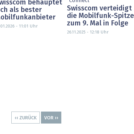
"Connect"
wisscom behauptet
Swisscom verteidigt
ich als bester
die Mobilfunk-Spitz
obilfunkanbieter
zum 9. Mal in Folge
Uhr
.01.2026 - 11:01
Uhr
26.11.2025 - 12:18
VORHERIGE
‹‹ ZURÜCK
NÄCHSTE
VOR ››
SEITE
SEITE