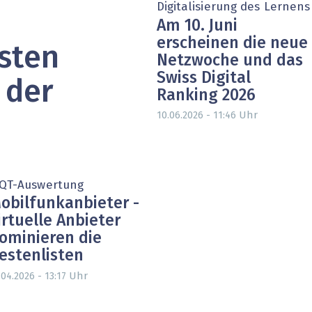
Digitalisierung des Lernens
heit wird digital
IT for Health
Am 10. Juni
erscheinen die neue
chain
Artificial Intelligence
sten
Netzwoche und das
Swiss Digital
SGVO
Finance 2030
 der
Ranking 2026
 Managed Services & Co.
Fintech & Insurtech
Uhr
10.06.2026 - 11:46
l Banking
Professional AV & Digital Signage
 Dossiers
» alle Specials
IQT-Auswertung
obilfunkanbieter -
irtuelle Anbieter
ominieren die
estenlisten
Uhr
.04.2026 - 13:17