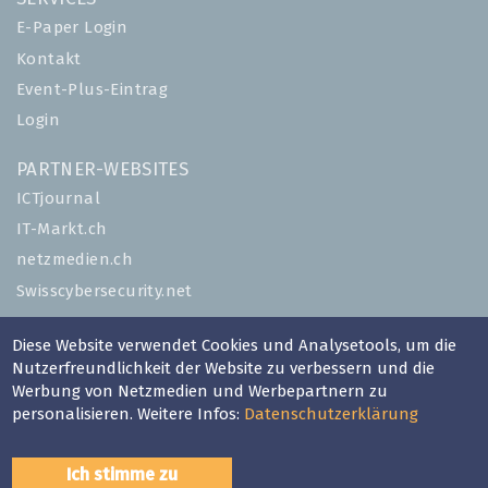
E-Paper Login
Kontakt
Event-Plus-Eintrag
Login
PARTNER-WEBSITES
ICTjournal
IT-Markt.ch
netzmedien.ch
Swisscybersecurity.net
© NETZMEDIEN AG 2026
Diese Website verwendet Cookies und Analysetools, um die
Nutzerfreundlichkeit der Website zu verbessern und die
Impressum
Werbung von Netzmedien und Werbepartnern zu
AGB
personalisieren. Weitere Infos:
Datenschutzerklärung
Nutzungsbestimmungen
Datenschutzerklärung
Ich stimme zu