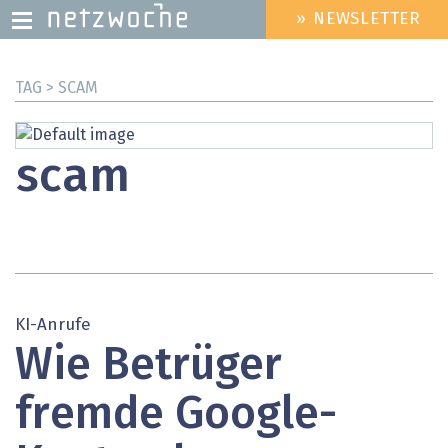
» NEWSLETTER
HEADER
MENU
Direkt
TAG > SCAM
zum
Inhalt
scam
KI-Anrufe
Wie Betrüger
fremde Google-