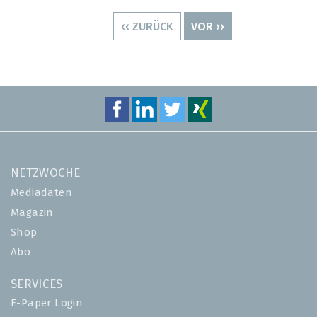
Seitennummerierung
VORHERIGE
‹‹ ZURÜCK
NÄCHSTE
VOR ››
SEITE
SEITE
NETZWOCHE
Mediadaten
Magazin
Shop
Abo
SERVICES
E-Paper Login