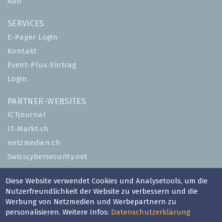
Abo
SERVICES
E-Paper Login
Kontakt
Event-Plus-Eintrag
Login
PARTNER-WEBSITES
ICTjournal
IT-Markt.ch
netzmedien.ch
Swisscybersecurity.net
© NETZMEDIEN AG 2026
Diese Website verwendet Cookies und Analysetools, um die
Nutzerfreundlichkeit der Website zu verbessern und die
Impressum
Werbung von Netzmedien und Werbepartnern zu
AGB
personalisieren. Weitere Infos:
Datenschutzerklärung
Nutzungsbestimmungen