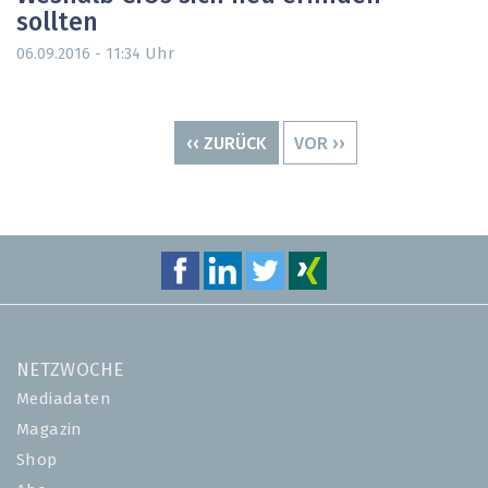
sollten
Uhr
06.09.2016 - 11:34
Seitennummerierung
VORHERIGE
‹‹ ZURÜCK
NÄCHSTE
VOR ››
SEITE
SEITE
NETZWOCHE
Mediadaten
Magazin
Shop