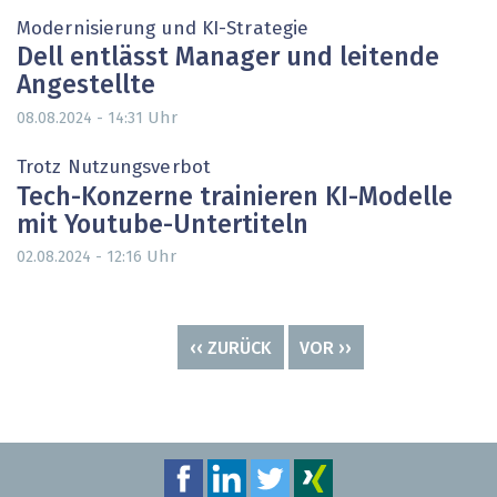
Modernisierung und KI-Strategie
Dell entlässt Manager und leitende
Angestellte
Uhr
08.08.2024 - 14:31
Trotz Nutzungsverbot
Tech-Konzerne trainieren KI-Modelle
mit Youtube-Untertiteln
Uhr
02.08.2024 - 12:16
Seitennummerierung
VORHERIGE
‹‹ ZURÜCK
NÄCHSTE
VOR ››
SEITE
SEITE