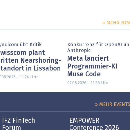
» MEHR NE
yndicom übt Kritik
Konkurrenz für OpenAI un
Anthropic
wisscom plant
Meta lanciert
ritten Nearshoring-
Programmier-KI
tandort in Lissabon
Muse Code
Uhr
.08.2026 - 11:24
Uhr
07.08.2026 - 11:56
» MEHR EVENT
IFZ FinTech
EMPOWER
Forum
Conference 2026