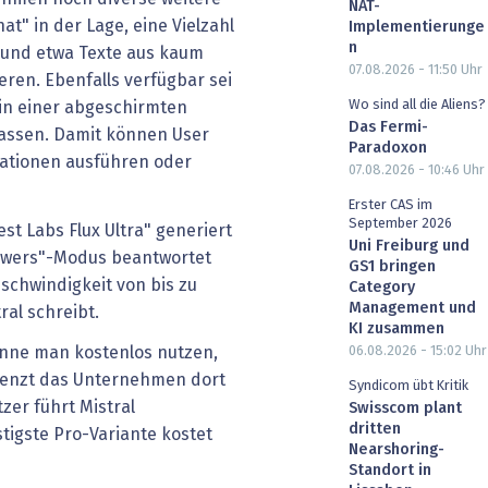
NAT-
at" in der Lage, eine Vielzahl
Implementierunge
n
 und etwa Texte aus kaum
07.08.2026 - 11:50
Uhr
eren. Ebenfalls verfügbar sei
Wo sind all die Aliens?
in einer abgeschirmten
Das Fermi-
assen. Damit können User
Paradoxon
lationen ausführen oder
07.08.2026 - 10:46
Uhr
Erster CAS im
September 2026
est Labs Flux Ultra" generiert
Uni Freiburg und
nswers"-Modus beantwortet
GS1 bringen
schwindigkeit von bis zu
Category
Management und
ral schreibt.
KI zusammen
06.08.2026 - 15:02
Uhr
önne man kostenlos nutzen,
egrenzt das Unternehmen dort
Syndicom übt Kritik
zer führt Mistral
Swisscom plant
dritten
stigste Pro-Variante kostet
Nearshoring-
Standort in