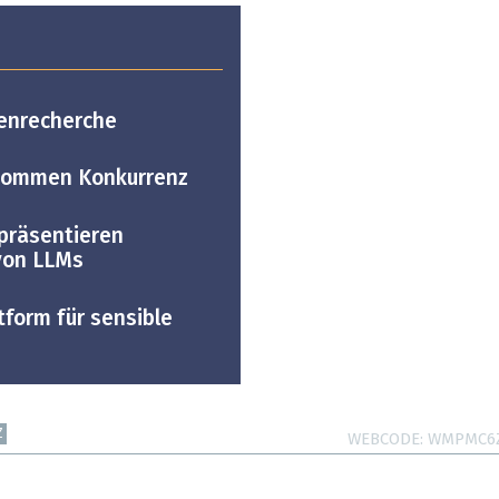
fenrecherche
ekommen Konkurrenz
 präsentieren
von LLMs
tform für sensible
Z
WEBCODE
WMPMC6