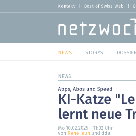
Direkt
Kontakt
Best of Swiss Web
B
HEADER
zum
MENU
Inhalt
MAIN NAVIGATION
NEWS
STORYS
DOSSIE
Live
Best o
NEWS
Wild Card
Best o
Apps, Abos und Speed
KI-Katze "Le
Studien
Best o
lernt neue T
Meinungen
SAP S
Hands-on
Arbei
Mo 10.02.2025 - 11:02
Uhr
von
René Jaun
und dda