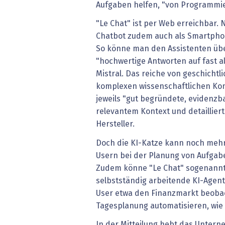
Aufgaben helfen, "von Programmi
"Le Chat" ist per Web erreichbar. 
Chatbot zudem auch als Smartphon
So könne man den Assistenten üb
"hochwertige Antworten auf fast al
Mistral. Das reiche von geschichtl
komplexen wissenschaftlichen Konz
jeweils "gut begründete, evidenzb
relevantem Kontext und detailliert
Hersteller.
Doch die KI-Katze kann noch mehr.
Usern bei der Planung von Aufgab
Zudem könne "Le Chat" sogenannte
selbstständig arbeitende KI-Agent
User etwa den Finanzmarkt beoba
Tagesplanung automatisieren, wie 
In der Mitteilung hebt das Unter