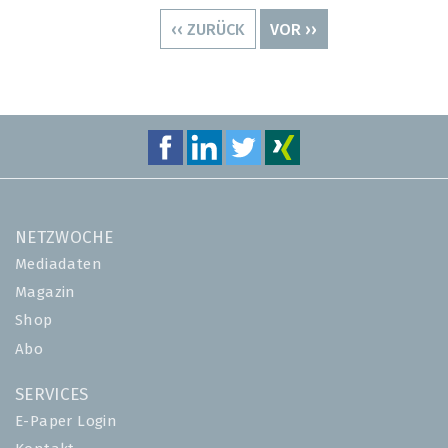
VORHERIGE
‹‹ ZURÜCK
NÄCHSTE
VOR ››
SEITE
SEITE
NETZWOCHE
Mediadaten
Magazin
Shop
Abo
SERVICES
E-Paper Login