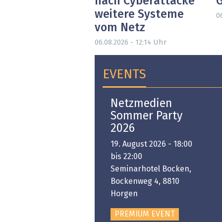
nach Cyberattacke
weitere Systeme
0
vom Netz
Uhr
06.08.2026 - 12:14
EVENTS
Open-i 2026 | The
Netzmedien
Swiss Innovation
Sommer Party
Platform
2026
6. November 2026 -
19. August 2026 - 18:00
:00 bis 18:00
bis 22:00
ongresshaus Zürich
Seminarhotel Bocken,
Bockenweg 4, 8810
PREMIUM EVENT
Horgen
PREMIUM EVENT