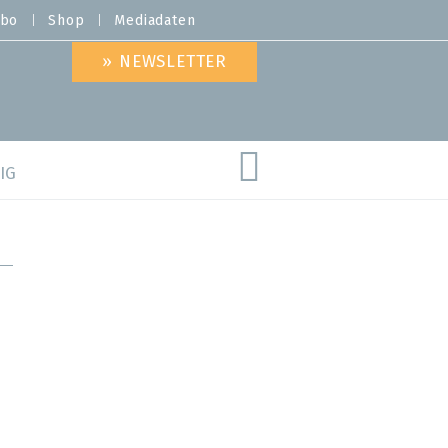
bo
Shop
Mediadaten
» NEWSLETTER
IG
are