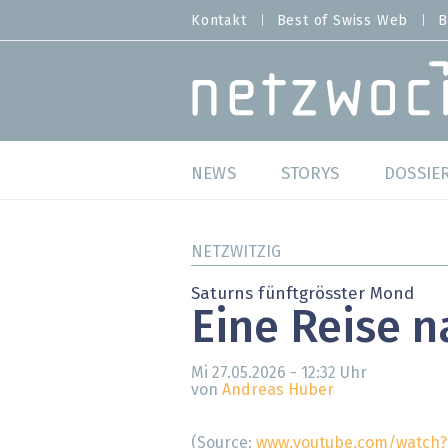
Direkt
Kontakt
Best of Swiss Web
B
HEADER
zum
MENU
Inhalt
MAIN NAVIGATION
NEWS
STORYS
DOSSIE
Live
Best o
NETZWITZIG
Wild Card
Best o
Saturns fünftgrösster Mond
Eine Reise n
Studien
Best o
Mi 27.05.2026 - 12:32
Uhr
Meinungen
SAP S
von
Andreas Huber
Hands-on
Arbei
(Source:
www.youtube.com/watch