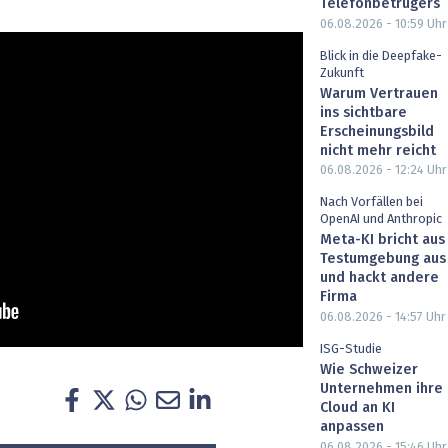
Telefonbetrügers
heit wird digital
IT for Health
06.08.2026 - 10:59
Uhr
Blick in die Deepfake-
chain
Artificial Intelligence
Zukunft
Warum Vertrauen
ins sichtbare
SGVO
Finance 2030
Erscheinungsbild
nicht mehr reicht
 Managed Services & Co.
Fintech & Insurtech
06.08.2026 - 12:24
Uhr
Nach Vorfällen bei
l Banking
Professional AV & Digital Signage
OpenAI und Anthropic
Meta-KI bricht aus
 Dossiers
» alle Specials
Testumgebung aus
und hackt andere
Firma
06.08.2026 - 14:57
Uhr
ISG-Studie
Wie Schweizer
Unternehmen ihre
Cloud an KI
anpassen
06.08.2026 - 15:46
Uhr