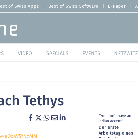
est of Swiss Apps
Best of Swiss Software
E-Paper
A
RS
VIDEO
SPECIALS
EVENTS
NETZWITZ
f Swiss Web
Swiss Digital Ranking
Best of Swiss Web
f Swiss Apps
Datacenter
Best of Swiss Apps
ach Tethys
f Swiss Software
Cybersecurity
Best of Swiss Softw
/4 Hana
IT for Gov
"You don't have an
indian accent"
Der erste
tswelten
Cloud & Managed Services
Arbeitstag eines
?v=aOxaV5fNzMM