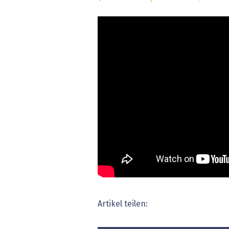
» alle News
Gesund
Block
EU-D
XaaS,
Digita
» alle
Artikel teilen: