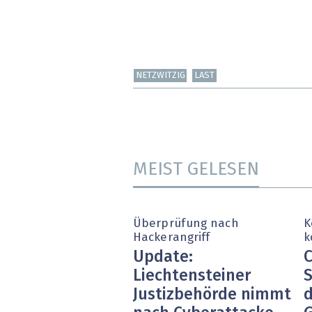
NETZWITZIG
LAST
MEIST GELESEN
Überprüfung nach
K
Hackerangriff
k
Update:
C
Liechtensteiner
S
Justizbehörde nimmt
d