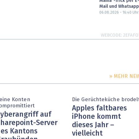
Mama"-Trick per E
Mail und Whatsapp
06.08.2026 - 16:40
Uhr
WEBCODE
2EFAFO
» MEHR NE
eine Konten
Die Gerüchteküche brodel
ompromittiert
Apples faltbares
yberangriff auf
iPhone kommt
harepoint-Server
dieses Jahr –
es Kantons
vielleicht