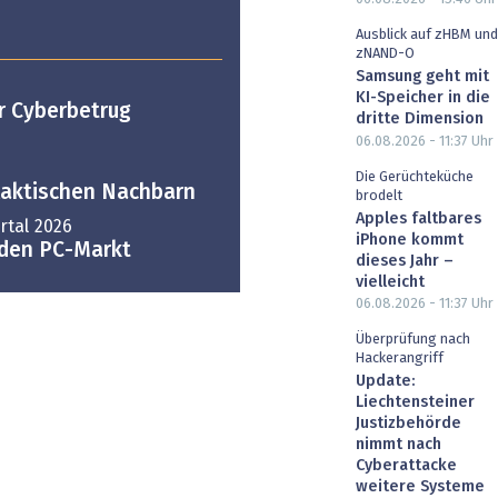
Ausblick auf zHBM und
zNAND-O
Samsung geht mit
KI-Speicher in die
r Cyberbetrug
dritte Dimension
06.08.2026 - 11:37
Uhr
Die Gerüchteküche
alaktischen Nachbarn
brodelt
Apples faltbares
tal 2026
iPhone kommt
 den PC-Markt
dieses Jahr –
vielleicht
06.08.2026 - 11:37
Uhr
Überprüfung nach
Hackerangriff
Update:
Liechtensteiner
Justizbehörde
nimmt nach
Cyberattacke
weitere Systeme