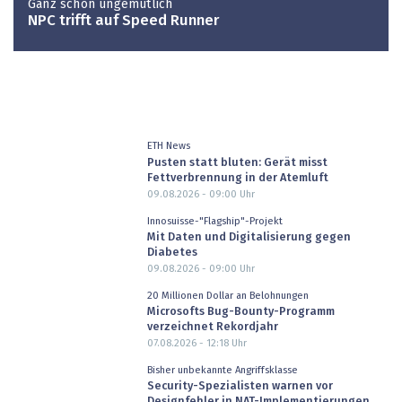
Ganz schön ungemütlich
NPC trifft auf Speed Runner
ETH News
Pusten statt bluten: Gerät misst
Fettverbrennung in der Atemluft
09.08.2026 - 09:00
Uhr
Innosuisse-"Flagship"-Projekt
Mit Daten und Digitalisierung gegen
Diabetes
09.08.2026 - 09:00
Uhr
20 Millionen Dollar an Belohnungen
Microsofts Bug-Bounty-Programm
verzeichnet Rekordjahr
07.08.2026 - 12:18
Uhr
Bisher unbekannte Angriffsklasse
Security-Spezialisten warnen vor
Designfehler in NAT-Implementierungen