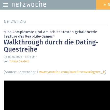
» 
HEADER
MENU
Direkt
NETZWITZIG
zum
Inhalt
"Das komplexeste und am schlechtesten gebalancede
Feature des Real-Life-Games"
Walkthrough durch die Dating-
Questreihe
Do 09.07.2026 - 11:36
Uhr
von
Tobias Seefeld
(Source: Screenshot /
www.youtube.com/watch?v=Avu6hg9Vc_k
)