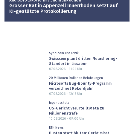
Audioprotokolle mit Suchfunktionen
Grosser Rat in Appenzell Innerrhoden setzt auf
KI-gestützte Protokollierung
Syndicom übt Kritik
Swisscom plant dritten Nearshoring-
Standort in Lissabon
07.08.2026 - 11:24
Uhr
20 Millionen Dollar an Belohnungen
Microsofts Bug-Bounty-Programm
verzeichnet Rekordjahr
07.08.2026 - 12:18
Uhr
Jugendschutz
US-Gericht verurteilt Meta zu
Millionenstrafe
10.08.2026 - 09:00
Uhr
ETH News
Pusten statt bluten: Gerät misst