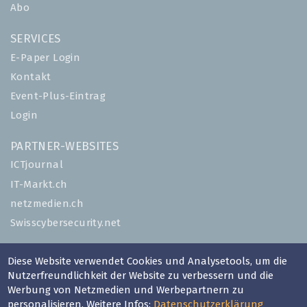
Abo
SERVICES
E-Paper Login
Kontakt
Event-Plus-Eintrag
Login
PARTNER-WEBSITES
ICTjournal
IT-Markt.ch
netzmedien.ch
Swisscybersecurity.net
© NETZMEDIEN AG 2026
Diese Website verwendet Cookies und Analysetools, um die
Impressum
Nutzerfreundlichkeit der Website zu verbessern und die
Werbung von Netzmedien und Werbepartnern zu
AGB
personalisieren. Weitere Infos:
Datenschutzerklärung