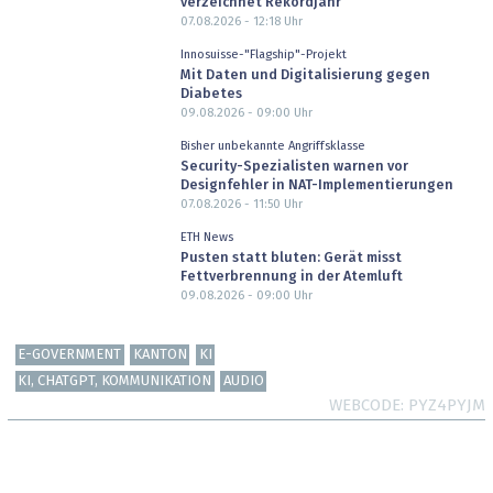
verzeichnet Rekordjahr
07.08.2026 - 12:18
Uhr
Innosuisse-"Flagship"-Projekt
Mit Daten und Digitalisierung gegen
Diabetes
09.08.2026 - 09:00
Uhr
Bisher unbekannte Angriffsklasse
Security-Spezialisten warnen vor
Designfehler in NAT-Implementierungen
07.08.2026 - 11:50
Uhr
ETH News
Pusten statt bluten: Gerät misst
Fettverbrennung in der Atemluft
09.08.2026 - 09:00
Uhr
E-GOVERNMENT
KANTON
KI
KI, CHATGPT, KOMMUNIKATION
AUDIO
WEBCODE
PYZ4PYJM