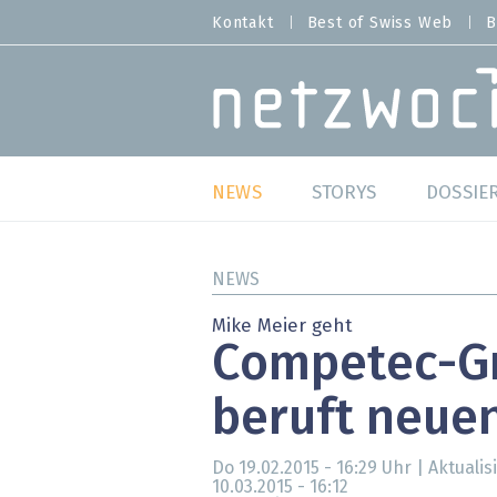
Direkt
Kontakt
Best of Swiss Web
B
HEADER
zum
MENU
Inhalt
MAIN NAVIGATION
NEWS
STORYS
DOSSIE
Live
Best o
NEWS
Wild Card
Best o
Mike Meier geht
Competec-G
Studien
Best o
beruft neue
Meinungen
SAP S
Hands-on
Arbei
Do 19.02.2015 - 16:29
Uhr | Aktualis
10.03.2015 - 16:12