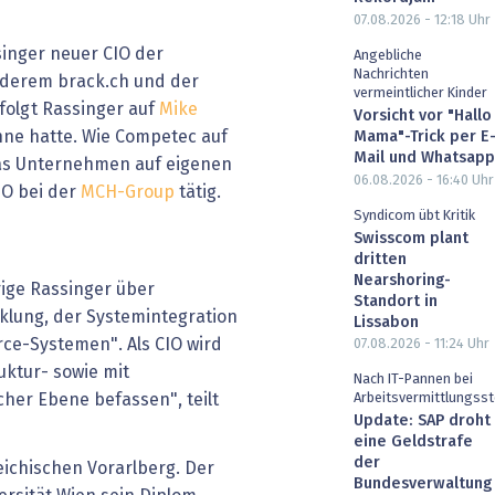
07.08.2026 - 12:18
Uhr
singer neuer CIO der
Angebliche
Nachrichten
nderem brack.ch und der
vermeintlicher Kinder
 folgt Rassinger auf
Mike
Vorsicht vor "Hallo
 inne hatte. Wie Competec auf
Mama"-Trick per E
Mail und Whatsapp
 das Unternehmen auf eigenen
06.08.2026 - 16:40
Uhr
IO bei der
MCH-Group
tätig.
Syndicom übt Kritik
Swisscom plant
dritten
Nearshoring-
ige Rassinger über
Standort in
klung, der Systemintegration
Lissabon
ce-Systemen". Als CIO wird
07.08.2026 - 11:24
Uhr
uktur- sowie mit
Nach IT-Pannen bei
her Ebene befassen", teilt
Arbeitsvermittlungsst
Update: SAP droht
eine Geldstrafe
der
ichischen Vorarlberg. Der
Bundesverwaltung