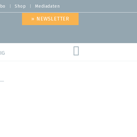
bo
Shop
Mediadaten
» NEWSLETTER
IG
are