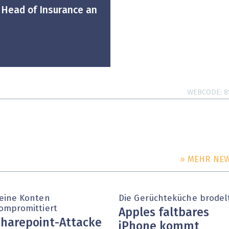
 Head of Insurance an
WEBCODE
8
» MEHR NE
eine Konten
Die Gerüchteküche brodel
ompromittiert
Apples faltbares
harepoint-Attacke
iPhone kommt