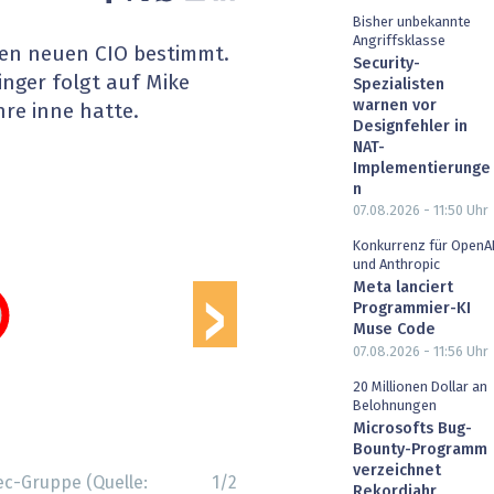
Bisher unbekannte
heit wird digital
IT for Health
Angriffsklasse
en neuen CIO bestimmt.
Security-
chain
Artificial Intelligence
inger folgt auf Mike
Spezialisten
warnen vor
hre inne hatte.
Designfehler in
SGVO
Finance 2030
NAT-
Implementierunge
 Managed Services & Co.
Fintech & Insurtech
n
07.08.2026 - 11:50
Uhr
›
l Banking
Professional AV & Digital Signage
Konkurrenz für OpenA
und Anthropic
 Dossiers
» alle Specials
Meta lanciert
Programmier-KI
Muse Code
07.08.2026 - 11:56
Uhr
20 Millionen Dollar an
Belohnungen
Microsofts Bug-
Bounty-Programm
verzeichnet
ec-Gruppe (Quelle:
1
/
2
Rekordjahr