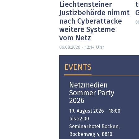
Liechtensteiner
t
Justizbehörde nimmt
nach Cyberattacke
0
weitere Systeme
vom Netz
Uhr
06.08.2026 - 12:14
EVENTS
Open-i 2026 | The
Netzmedien
Swiss Innovation
Sommer Party
Platform
2026
6. November 2026 -
19. August 2026 - 18:00
:00 bis 18:00
bis 22:00
ongresshaus Zürich
Seminarhotel Bocken,
Bockenweg 4, 8810