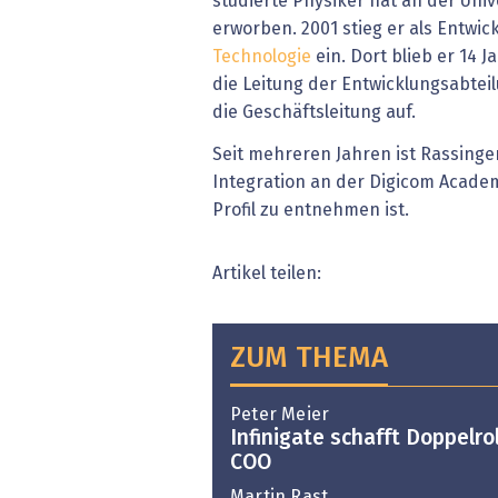
studierte Physiker hat an der Univ
erworben. 2001 stieg er als Entwic
Technologie
ein. Dort blieb er 14 
die Leitung der Entwicklungsabteilu
die Geschäftsleitung auf.
Seit mehreren Jahren ist Rassinger
Integration an der Digicom Academ
Profil zu entnehmen ist.
Artikel teilen:
ZUM THEMA
Peter Meier
Infinigate schafft Doppelro
COO
Martin Rast