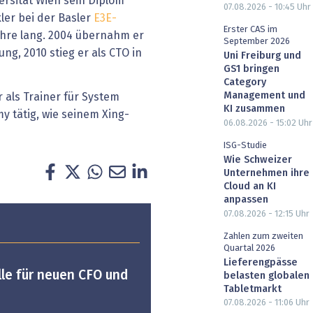
ersität Wien sein Diplom
07.08.2026 - 10:45
Uhr
kler bei der Basler
E3E-
Erster CAS im
Jahre lang. 2004 übernahm er
September 2026
ng, 2010 stieg er als CTO in
Uni Freiburg und
GS1 bringen
Category
Management und
 als Trainer für System
KI zusammen
y tätig, wie seinem Xing-
06.08.2026 - 15:02
Uhr
ISG-Studie
Wie Schweizer
Unternehmen ihre
Cloud an KI
anpassen
07.08.2026 - 12:15
Uhr
Zahlen zum zweiten
Quartal 2026
Lieferengpässe
lle für neuen CFO und
belasten globalen
Tabletmarkt
07.08.2026 - 11:06
Uhr