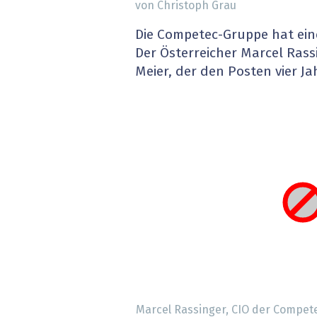
von Christoph Grau
» alle News
Gesund
Die Competec-Gruppe hat ein
Block
Der Österreicher Marcel Rass
Meier, der den Posten vier Ja
EU-D
XaaS,
Digita
» alle
Marcel Rassinger, CIO der Compet