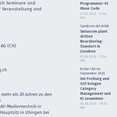
ch Seminare und
Programmier-KI
Muse Code
 Veranstaltung und
07.08.2026 - 11:56
Uhr
Syndicom übt Kritik
Swisscom plant
dritten
Nearshoring-
AG (CH)
Standort in
Lissabon
07.08.2026 - 11:24
Uhr
Erster CAS im
g.ch
September 2026
Uni Freiburg und
GS1 bringen
Category
Management und
mehr als 30 Jahren zu den
KI zusammen
n
06.08.2026 - 15:02
 AV-Medientechnik in
Uhr
Hauptsitz in Uhingen bei