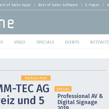
est of Swiss Apps
Best of Swiss Software
E-Paper
A
RS
VIDEO
SPECIALS
EVENTS
NETZWITZ
f Swiss Web
Swiss Digital Ranking
Best of Swiss Web
f Swiss Apps
Datacenter
Best of Swiss Apps
Partner-Post
f Swiss Software
Cybersecurity
Best of Swiss Softw
MM-TEC AG
SPECIAL
/4 Hana
IT for Gov
Professional AV &
eiz und 5
Digital Signage
tswelten
Cloud & Managed Services
2019