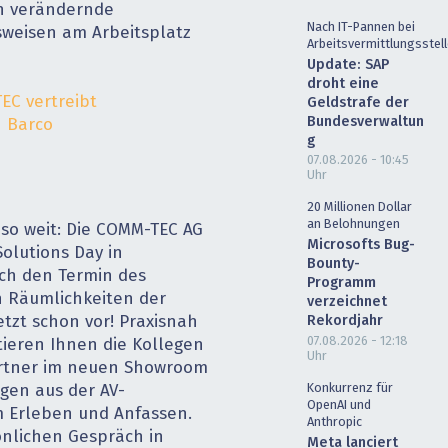
ch verändernde
Nach IT-Pannen bei
weisen am Arbeitsplatz
Arbeitsvermittlungsstel
Update: SAP
droht eine
EC vertreibt
Geldstrafe der
Bundesverwaltun
n Barco
g
07.08.2026 - 10:45
Uhr
20 Millionen Dollar
an Belohnungen
s so weit: Die COMM-TEC AG
Microsofts Bug-
Solutions Day in
Bounty-
ich den Termin des
Programm
n Räumlichkeiten der
verzeichnet
tzt schon vor! Praxisnah
Rekordjahr
07.08.2026 - 12:18
tieren Ihnen die Kollegen
Uhr
rtner im neuen Showroom
Konkurrenz für
ngen aus der AV-
OpenAI und
m Erleben und Anfassen.
Anthropic
nlichen Gespräch in
Meta lanciert