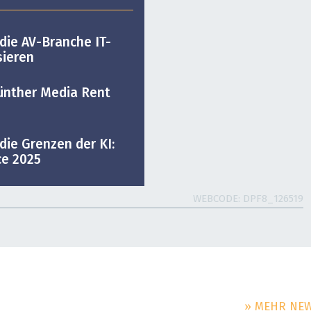
 die AV-Branche IT-
sieren
Günther Media Rent
die Grenzen der KI:
ce 2025
WEBCODE
DPF8_126519
» MEHR NE