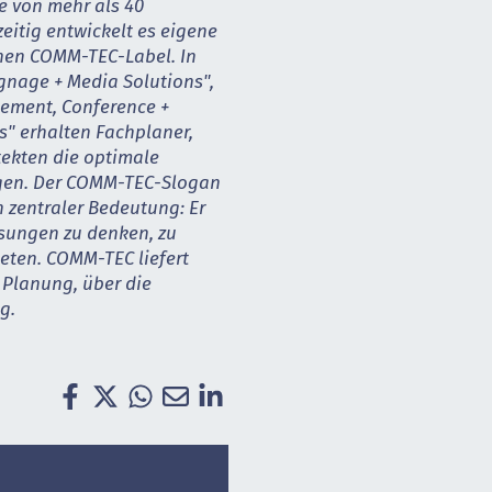
te von mehr als 40
eitig entwickelt es eigene
en COMM-TEC-­Label. In
ignage + Media Solutions",
gement, Conference +
s" erhalten Fachplaner,
tekten die optimale
ngen. Der COMM-TEC-Slogan
n zentraler Bedeutung: Er
ösungen zu denken, zu
ten. COMM-TEC liefert
 Planung, über die
g.