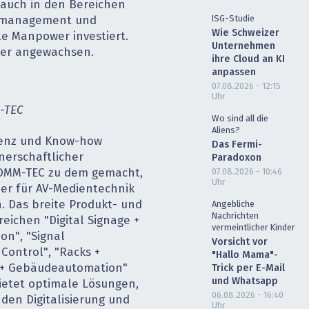
 auch in den Bereichen
ISG-Studie
ktmanagement und
Wie Schweizer
ale Manpower investiert.
Unternehmen
iter angewachsen.
ihre Cloud an KI
anpassen
07.08.2026 - 12:15
Uhr
-TEC
Wo sind all die
Aliens?
enz und Know-how
Das Fermi-
nerschaftlicher
Paradoxon
07.08.2026 - 10:46
OMM-TEC zu dem gemacht,
Uhr
tner für AV-Medientechnik
 Das breite Produkt- und
Angebliche
Nachrichten
eichen "Digital Signage +
vermeintlicher Kinder
on", "Signal
Vorsicht vor
ontrol", "Racks +
"Hallo Mama"-
 + Gebäudeautomation"
Trick per E-Mail
und Whatsapp
 bietet optimale Lösungen,
06.08.2026 - 16:40
en Digitalisierung und
Uhr