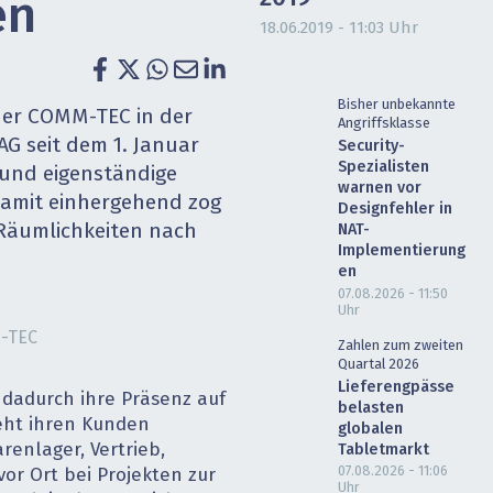
en
heit wird digital
IT for Health
18.06.2019 - 11:03 Uhr
chain
Artificial Intelligence
Bisher unbekannte
der COMM-TEC in der
Angriffsklasse
SGVO
Finance 2030
AG seit dem 1. Januar
Security-
Spezialisten
 und eigenständige
 Managed Services & Co.
Fintech & Insurtech
warnen vor
amit einhergehend zog
Designfehler in
Räumlichkeiten nach
NAT-
l Banking
Professional AV & Digital Signage
Implementierung
en
 Dossiers
» alle Specials
07.08.2026 - 11:50
Uhr
M-TEC
Zahlen zum zweiten
Quartal 2026
Lieferengpässe
dadurch ihre Präsenz auf
belasten
eht ihren Kunden
globalen
renlager, Vertrieb,
Tabletmarkt
07.08.2026 - 11:06
or Ort bei Projekten zur
Uhr