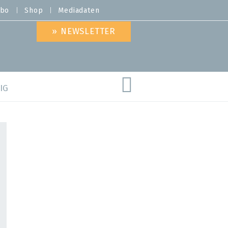
bo
Shop
Mediadaten
» NEWSLETTER
IG
are