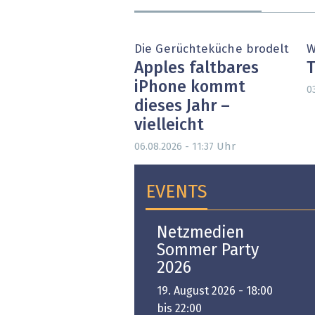
Die Gerüchteküche brodelt
W
Apples faltbares
T
iPhone kommt
0
dieses Jahr –
vielleicht
Uhr
06.08.2026 - 11:37
EVENTS
Open-i 2026 | The
Netzmedien
Swiss Innovation
Sommer Party
Platform
2026
6. November 2026 -
19. August 2026 - 18:00
:00 bis 18:00
bis 22:00