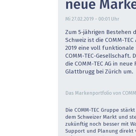
neue Mark
» alle News
Gesund
Mi 27.02.2019 - 00:01
Uhr
Block
Zum 5-jährigen Bestehen 
EU-D
Schweiz ist die COMM-TEC 
2019 eine voll funktionale
XaaS,
COMM-TEC-Gesellschaft. D
die COMM-TEC AG in neue 
Digita
Glattbrugg bei Zürich um.
» alle
Das Markenportfolio von COM
Die COMM-TEC Gruppe stärkt 
dem Schweizer Markt und st
zukünftig noch besser mit Wa
Support und Planung direkt v