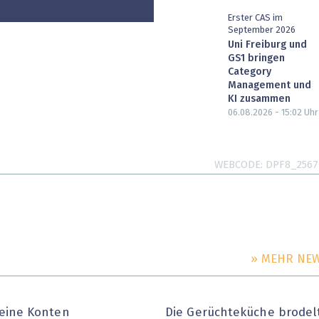
Erster CAS im
September 2026
Uni Freiburg und
GS1 bringen
Category
Management und
KI zusammen
06.08.2026 - 15:02
Uhr
WEBCODE
DPF8_2567
» MEHR NE
eine Konten
Die Gerüchteküche brodel