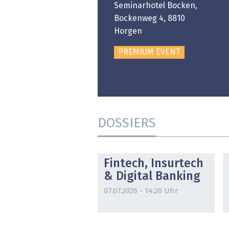
ongresshaus Zürich
Seminarhotel Bocken,
Bockenweg 4, 8810
PREMIUM EVENT
Horgen
PREMIUM EVENT
DOSSIERS
DOSSIER
Fintech, Insurtech
& Digital Banking
07.07.2026 - 14:20 Uhr