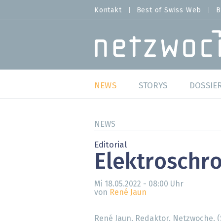
Direkt
Kontakt
Best of Swiss Web
B
HEADER
zum
MENU
Inhalt
MAIN NAVIGATION
NEWS
STORYS
DOSSIE
Live
Best o
NEWS
Wild Card
Best o
Editorial
Elektroschro
Studien
Best o
Mi 18.05.2022 - 08:00
Uhr
Meinungen
SAP S
von
René Jaun
Hands-on
Arbei
René Jaun, Redaktor, Netzwoche. 