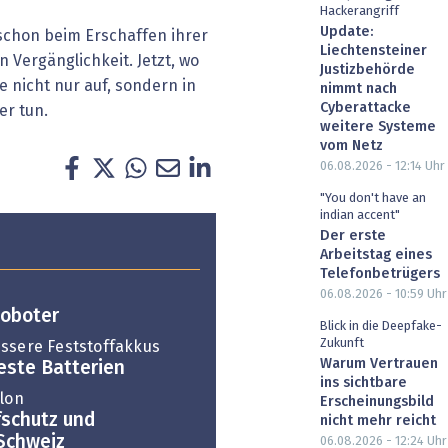
Hackerangriff
Update:
schon beim Erschaffen ihrer
Liechtensteiner
Vergänglichkeit. Jetzt, wo
Justizbehörde
 nicht nur auf, sondern in
nimmt nach
Cyberattacke
er tun.
weitere Systeme
vom Netz
06.08.2026 - 12:14
Uhr
"You don't have an
indian accent"
Der erste
Arbeitstag eines
Telefonbetrügers
06.08.2026 - 10:59
Uhr
Roboter
Blick in die Deepfake-
Zukunft
ssere Feststoffakkus
Warum Vertrauen
 feste Batterien
ins sichtbare
llon
Erscheinungsbild
fschutz und
nicht mehr reicht
Schweiz
06.08.2026 - 12:24
Uhr