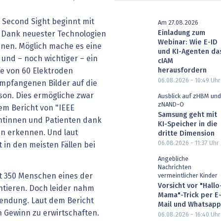
heit wird digital
IT for Health
Second Sight beginnt mit
Am 27.08.2026
Einladung zum
chain
Artificial Intelligence
Dank neuester Technologien
Webinar: Wie E-ID
nen. Möglich mache es eine
und KI-Agenten da
SGVO
Finance 2030
 und – noch wichtiger – ein
cIAM
herausfordern
fe von 60 Elektroden
 Managed Services & Co.
Fintech & Insurtech
06.08.2026 - 10:49
Uhr
empfangenen Bilder auf die
on. Dies ermögliche zwar
Ausblick auf zHBM und
l Banking
Professional AV & Digital Signage
zNAND-O
em Bericht von "IEEE
Samsung geht mit
tinnen und Patienten dank
KI-Speicher in die
 Dossiers
» alle Specials
n erkennen. Und laut
dritte Dimension
06.08.2026 - 11:37
Uhr
 in den meisten Fällen bei
Angebliche
Nachrichten
it 350 Menschen eines der
vermeintlicher Kinder
Vorsicht vor "Hallo
tieren. Doch leider nahm
Mama"-Trick per E
Wendung. Laut dem Bericht
Mail und Whatsapp
n Gewinn zu erwirtschaften.
06.08.2026 - 16:40
Uhr