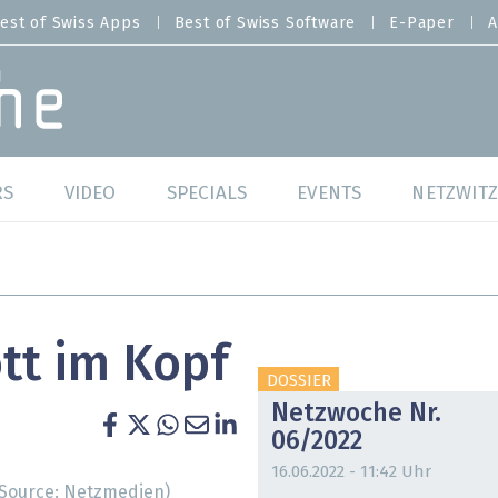
est of Swiss Apps
Best of Swiss Software
E-Paper
A
RS
VIDEO
SPECIALS
EVENTS
NETZWITZ
f Swiss Web
Swiss Digital Ranking
Best of Swiss Web
f Swiss Apps
Datacenter
Best of Swiss Apps
tt im Kopf
f Swiss Software
Cybersecurity
Best of Swiss Softw
DOSSIER
Netzwoche Nr.
/4 Hana
IT for Gov
06/2022
tswelten
Cloud & Managed Services
16.06.2022 - 11:42 Uhr
(Source: Netzmedien)