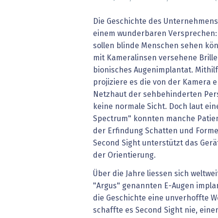
» alle News
Gesund
Die Geschichte des Unternehmens 
Block
einem wunderbaren Versprechen: 
sollen blinde Menschen sehen kön
EU-D
mit Kameralinsen versehene Brille
bionisches Augenimplantat. Mithil
XaaS,
projiziere es die von der Kamera 
Netzhaut der sehbehinderten Pers
Digita
keine normale Sicht. Doch laut ein
Spectrum" konnten manche Patien
» alle
der Erfindung Schatten und Forme
Second Sight unterstützt das Gerät
der Orientierung.
Über die Jahre liessen sich weltwe
"Argus" genannten E-Augen implan
die Geschichte eine unverhoffte 
schaffte es Second Sight nie, eine