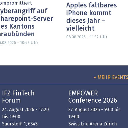
ompromittiert
Apples faltbares
yberangriff auf
iPhone kommt
harepoint-Server
dieses Jahr –
es Kantons
vielleicht
Graubünden
Uhr
06.08.2026 - 11:37
Uhr
6.08.2026 - 10:47
» MEHR EVENT
IFZ FinTech
EMPOWER
Forum
Conference 2026
24. August 2026 - 17:20
27. August 2026 - 9:00 bis
bis 19:00
19:00
Suurstoffi 1, 6343
Swiss Life Arena Zürich