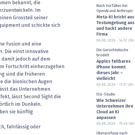
hmen bekannt, die
Nach Vorfällen bei
erzuentwickeln. Im
OpenAI und Anthropic
Meta-KI bricht aus
einen Grossteil seiner
Testumgebung aus
quipment und schickte sich
und hackt andere
Firma
06.08.2026 - 14:57
Uhr
ine Fusion und eine
Die Gerüchteküche
 Die einst innovative
brodelt
 damit jedoch auf dem
Apples faltbares
em Fortschritt einherzugehen
iPhone kommt
dieses Jahr –
ung sind die früheren
vielleicht
 die bionischen Augen
06.08.2026 - 11:37
Uhr
lässt das ­Unternehmen
ISG-Studie
fekt, lässt Second Sight die
Wie Schweizer
rtlich im Dunkeln.
Unternehmen ihre
ben sie künftig
Cloud an KI
anpassen
06.08.2026 - 15:46
Uhr
ich, fahrlässig oder
Überprüfung nach