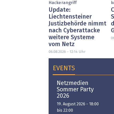
Hackerangriff
k
Update:
C
Liechtensteiner
S
Justizbehörde nimmt
d
nach Cyberattacke
weitere Systeme
0
vom Netz
Uhr
06.08.2026 - 12:14
EVENTS
Open-i 2026 | The
Netzmedien
Swiss Innovation
Sommer Party
Platform
2026
6. November 2026 -
19. August 2026 - 18:00
:00 bis 18:00
bis 22:00