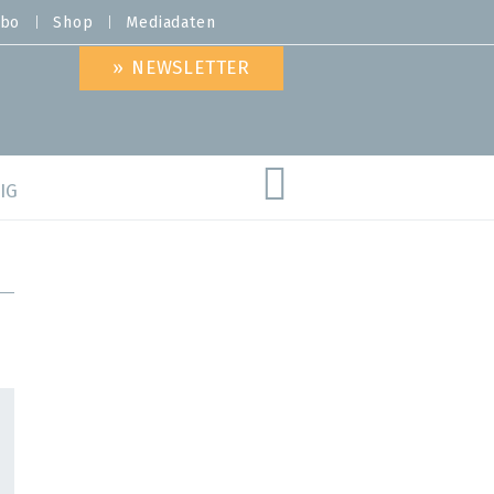
bo
Shop
Mediadaten
» NEWSLETTER
IG
are