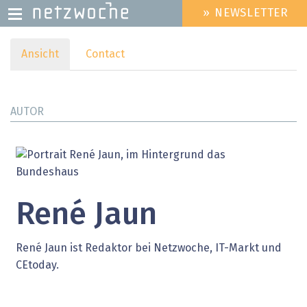
» NEWSLETTER
HEADER
MENU
Direkt
Ansicht
(aktiver
Contact
Primary
zum
Reiter)
tabs
Inhalt
AUTOR
René
Jaun
René Jaun ist Redaktor bei Netzwoche, IT-Markt und
CEtoday.