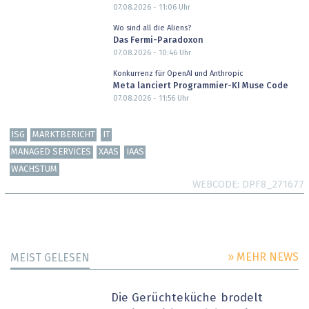
07.08.2026 - 11:06
Uhr
Wo sind all die Aliens?
Das Fermi-Paradoxon
07.08.2026 - 10:46
Uhr
Konkurrenz für OpenAI und Anthropic
Meta lanciert Programmier-KI Muse Code
07.08.2026 - 11:56
Uhr
ISG
MARKTBERICHT
IT
MANAGED SERVICES
XAAS
IAAS
WACHSTUM
WEBCODE
DPF8_271677
» MEHR NEWS
MEIST GELESEN
Die Gerüchteküche brodelt