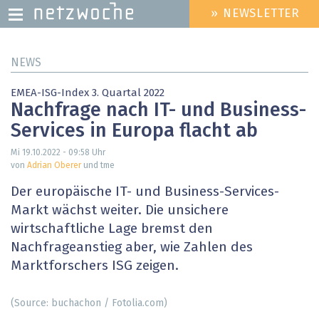
» NEWSLETTER
HEADER
MENU
Direkt
NEWS
zum
Inhalt
EMEA-ISG-Index 3. Quartal 2022
Nachfrage nach IT- und Business-
Services in Europa flacht ab
Mi 19.10.2022 - 09:58
Uhr
von
Adrian Oberer
und tme
Der europäische IT- und Business-Services-
Markt wächst weiter. Die unsichere
wirtschaftliche Lage bremst den
Nachfrageanstieg aber, wie Zahlen des
Marktforschers ISG zeigen.
(Source: buchachon / Fotolia.com)