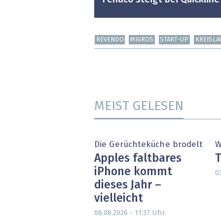
REVENDO
MIGROS
START-UP
KREISLA
MEIST GELESEN
Die Gerüchteküche brodelt
W
Apples faltbares
T
iPhone kommt
0
dieses Jahr –
vielleicht
Uhr
06.08.2026 - 11:37