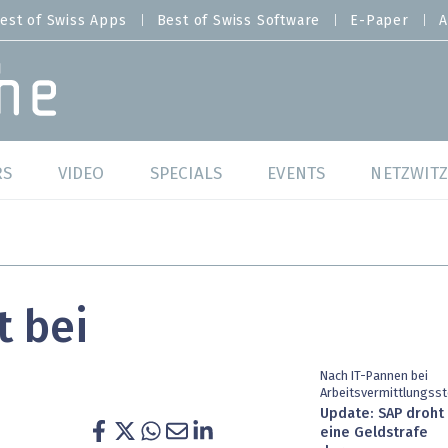
est of Swiss Apps
Best of Swiss Software
E-Paper
A
RS
VIDEO
SPECIALS
EVENTS
NETZWITZ
f Swiss Web
Swiss Digital Ranking
Best of Swiss Web
f Swiss Apps
Datacenter
Best of Swiss Apps
t bei
f Swiss Software
Cybersecurity
Best of Swiss Softw
/4 Hana
IT for Gov
Nach IT-Pannen bei
Arbeitsvermittlungsst
Update: SAP droht
tswelten
Cloud & Managed Services
eine Geldstrafe