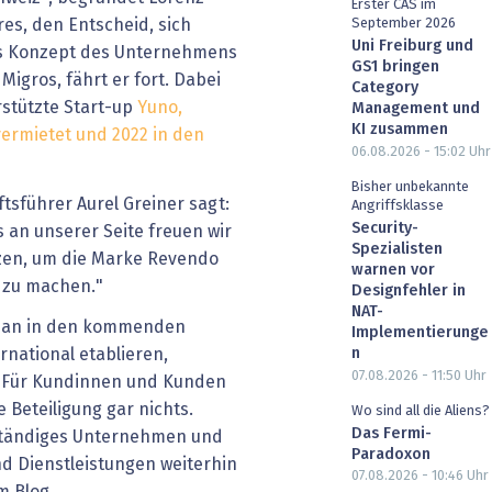
Erster CAS im
September 2026
es, den Entscheid, sich
Uni Freiburg und
as Konzept des Unternehmens
GS1 bringen
Migros, fährt er fort. Dabei
Category
rstützte Start-up
Yuno,
Management und
KI zusammen
ermietet und 2022 in den
06.08.2026 - 15:02
Uhr
Bisher unbekannte
sführer Aurel Greiner sagt:
Angriffsklasse
Security-
s an unserer Seite freuen wir
Spezialisten
tzen, um die Marke Revendo
warnen vor
 zu machen."
Designfehler in
NAT-
 man in den kommenden
Implementierunge
n
rnational etablieren,
07.08.2026 - 11:50
Uhr
. Für Kundinnen und Kunden
 Beteiligung gar nichts.
Wo sind all die Aliens?
Das Fermi-
nständiges Unternehmen und
Paradoxon
d Dienstleistungen weiterhin
07.08.2026 - 10:46
Uhr