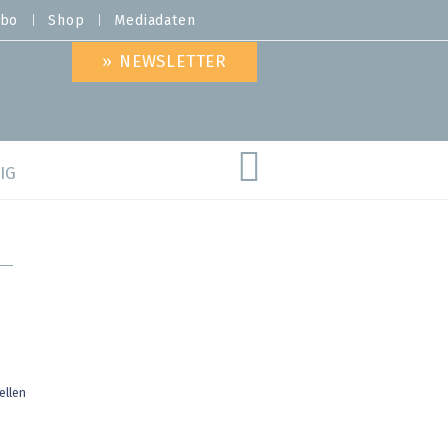
bo
Shop
Mediadaten
» NEWSLETTER
IG
are
ellen