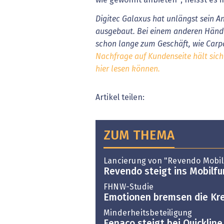
wie gewohnt anbieten", heisst es i
Digitec Galaxus hat unlängst sein A
ausgebaut. Bei einem anderen Händ
schon lange zum Geschäft, wie Carp
Nachfrage auf Kundenseite hält sich
hier lesen können
.
Artikel teilen:
ZUM THEMA
Lancierung von "Revendo Mobil
Revendo steigt ins Mobilfu
FHNW-Studie
Emotionen bremsen die Kre
Minderheitsbeteiligung
Fenaco steigt bei Quickline