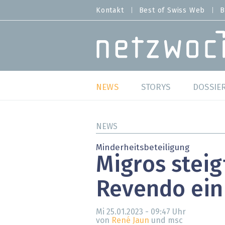
Direkt
Kontakt
Best of Swiss Web
B
HEADER
zum
MENU
Inhalt
MAIN NAVIGATION
NEWS
STORYS
DOSSIE
Live
Best o
NEWS
Wild Card
Best o
Minderheitsbeteiligung
Migros steig
Studien
Best o
Revendo ein
Meinungen
SAP S
Hands-on
Arbei
Mi 25.01.2023 - 09:47
Uhr
von
René Jaun
und msc