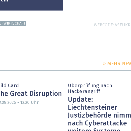
UFWIRTSCHAFT
WEBCODE
VSFUKR
» MEHR NE
ild Card
Überprüfung nach
Hackerangriff
he Great Disruption
Update:
Uhr
3.08.2026 - 12:20
Liechtensteiner
Justizbehörde nimm
nach Cyberattacke