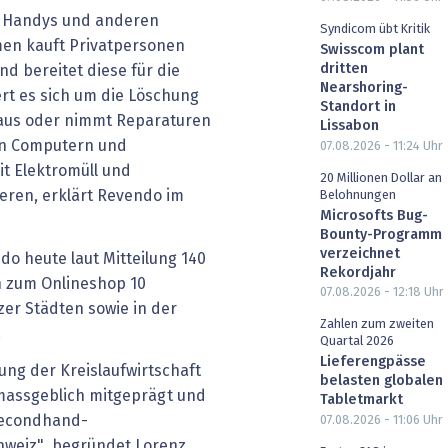
n Handys und anderen
Syndicom übt Kritik
men kauft Privatpersonen
Swisscom plant
dritten
d bereitet diese für die
Nearshoring-
rt es sich um die Löschung
Standort in
e aus oder nimmt Reparaturen
Lissabon
on Computern und
07.08.2026 - 11:24
Uhr
t Elektromüll und
20 Millionen Dollar an
ren, erklärt Revendo im
Belohnungen
Microsofts Bug-
Bounty-Programm
verzeichnet
do heute laut Mitteilung 140
Rekordjahr
ch zum Onlineshop 10
07.08.2026 - 12:18
Uhr
zer Städten sowie in der
Zahlen zum zweiten
.
Quartal 2026
Lieferengpässe
ung der Kreislaufwirtschaft
belasten globalen
massgeblich mitgeprägt und
Tabletmarkt
 Secondhand-
07.08.2026 - 11:06
Uhr
hweiz", begründet Lorenz