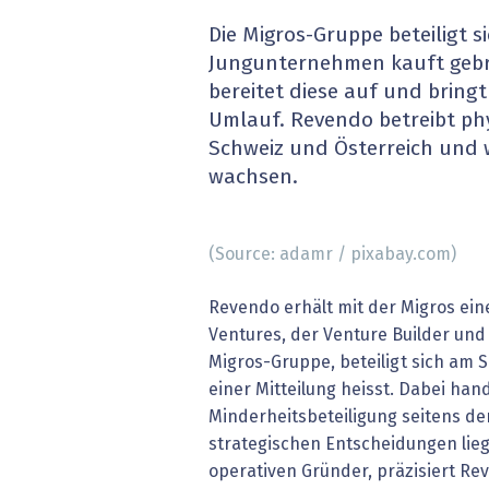
» alle News
Gesund
Die Migros-Gruppe beteiligt 
Jungunternehmen kauft geb
Block
bereitet diese auf und bringt
Umlauf. Revendo betreibt phy
EU-D
Schweiz und Österreich und w
wachsen.
XaaS,
Digita
(Source: adamr / pixabay.com)
» alle
Revendo erhält mit der Migros ein
Ventures, der Venture Builder un
Migros-Gruppe, beteiligt sich am S
einer Mitteilung heisst. Dabei han
Minderheitsbeteiligung seitens de
strategischen Entscheidungen lieg
operativen Gründer, präzisiert Re