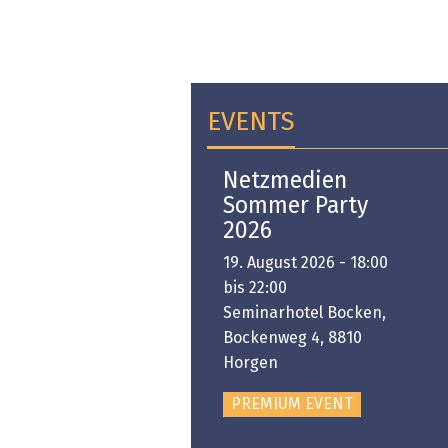
EVENTS
Open-i 2026 | The
Netzmedien
Swiss Innovation
Sommer Party
Platform
2026
6. November 2026 -
19. August 2026 - 18:00
:00 bis 18:00
bis 22:00
ongresshaus Zürich
Seminarhotel Bocken,
Bockenweg 4, 8810
PREMIUM EVENT
Horgen
PREMIUM EVENT