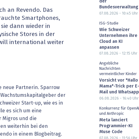
der
heit wird digital
IT for Health
Bundesverwaltung
sich an Revendo. Das
07.08.2026 - 10:45
Uhr
rauchte Smartphones,
chain
Artificial Intelligence
ISG-Studie
 sie dann wieder in
Wie Schweizer
sische Stores in der
Unternehmen ihre
SGVO
Finance 2030
Cloud an KI
ill international weiter
anpassen
 Managed Services & Co.
Fintech & Insurtech
07.08.2026 - 12:15
Uhr
Angebliche
l Banking
Professional AV & Digital Signage
Nachrichten
vermeintlicher Kinder
 Dossiers
» alle Specials
Vorsicht vor "Hallo
Mama"-Trick per E
e neue Partnerin. Sparrow
Mail und Whatsapp
d Wachstumskapitalgeber der
06.08.2026 - 16:40
Uhr
chweizer Start-up, wie es in
Konkurrenz für OpenA
dle es sich um eine
und Anthropic
r Migros und die
Meta lanciert
en weiterhin bei den
Programmier-KI
Muse Code
vendo in einem Blogbeitrag.
07.08.2026 - 11:56
Uhr