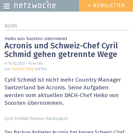
» NEWSLETTER
HEADER
MENU
Direkt
NEWS
zum
Inhalt
Heiko von Soosten übernimmt
Acronis und Schweiz-Chef Cyril
Schmid gehen getrennte Wege
Fr 10.02.2023 - 16:44
Uhr
von
Yannick Züllig
und lha
Cyril Schmid ist nicht mehr Country Manager
Switzerland bei Acronis. Seine Aufgaben
werden vom aktuellen DACH-Chef Heiko von
Soosten übernommen.
Cyril Schmid (Source: Rackspace)
Der Backup-Anbieter Acronis hat keinen Schweiz-Chef