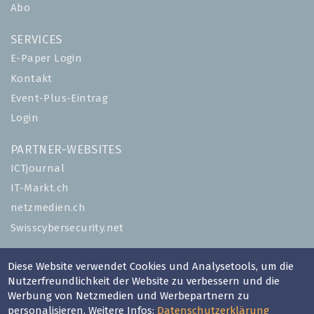
Abo
SERVICES
E-Paper Login
Kontakt
Event-Plus-Eintrag
Login
PARTNER-WEBSITES
ICTjournal
IT-Markt.ch
netzmedien.ch
Swisscybersecurity.net
© NETZMEDIEN AG 2026
Diese Website verwendet Cookies und Analysetools, um die
Impressum
Nutzerfreundlichkeit der Website zu verbessern und die
Werbung von Netzmedien und Werbepartnern zu
AGB
personalisieren. Weitere Infos:
Datenschutzerklärung