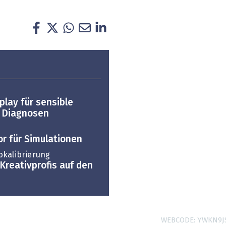
play für sensible
e Diagnosen
or für Simulationen
bkalibrierung
Kreativprofis auf den
WEBCODE
YWKN9J