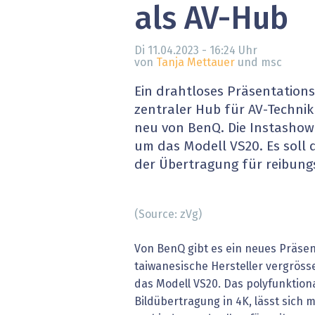
als AV-Hub
» alle News
Gesund
Block
Di 11.04.2023 - 16:24
Uhr
von
Tanja Mettauer
und msc
EU-D
Ein drahtloses Präsentations
zentraler Hub für AV-Technik 
XaaS,
neu von BenQ. Die Instashow
um das Modell VS20. Es soll 
Digita
der Übertragung für reibung
» alle
(Source: zVg)
Von BenQ gibt es ein neues Präse
taiwanesische Hersteller vergröss
das Modell VS20. Das polyfunktion
Bildübertragung in 4K, lässt sich