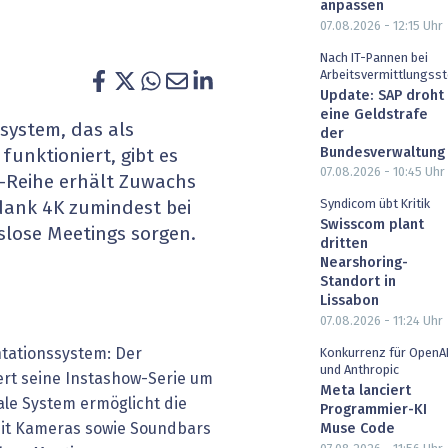
anpassen
heit wird digital
IT for Health
07.08.2026 - 12:15
Uhr
Nach IT-Pannen bei
chain
Artificial Intelligence
Arbeitsvermittlungsst
Update: SAP droht
eine Geldstrafe
SGVO
Finance 2030
system, das als
der
Bundesverwaltung
funktioniert, gibt es
 Managed Services & Co.
Fintech & Insurtech
07.08.2026 - 10:45
Uhr
-Reihe erhält Zuwachs
Syndicom übt Kritik
dank 4K zumindest bei
l Banking
Professional AV & Digital Signage
Swisscom plant
slose Meetings sorgen.
dritten
 Dossiers
» alle Specials
Nearshoring-
Standort in
Lissabon
07.08.2026 - 11:24
Uhr
ntationssystem: Der
Konkurrenz für OpenA
und Anthropic
ert seine Instashow-Serie um
Meta lanciert
ale System ermöglicht die
Programmier-KI
 mit Kameras sowie Soundbars
Muse Code