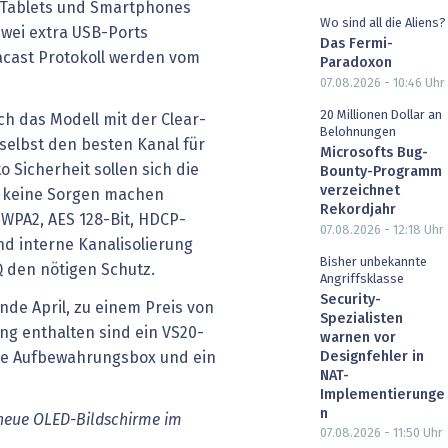
, Tablets und Smartphones
Wo sind all die Aliens?
wei extra USB-Ports
Das Fermi-
acast Protokoll werden vom
Paradoxon
07.08.2026 - 10:46
Uhr
20 Millionen Dollar an
h das Modell mit der Clear-
Belohnungen
elbst den besten Kanal für
Microsofts Bug-
o Sicherheit sollen sich die
Bounty-Programm
verzeichnet
 keine Sorgen machen
Rekordjahr
 WPA2, AES 128-Bit, HDCP-
07.08.2026 - 12:18
Uhr
nd interne Kanalisolierung
Bisher unbekannte
Q den nötigen Schutz.
Angriffsklasse
Security-
nde April, zu einem Preis von
Spezialisten
ng enthalten sind ein VS20-
warnen vor
Designfehler in
ne Aufbewahrungsbox und ein
NAT-
Implementierunge
n
neue OLED-Bildschirme im
07.08.2026 - 11:50
Uhr