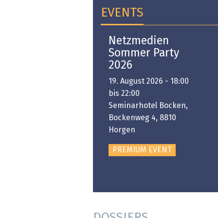
EVENTS
Open-i 2026 | The
Netzmedien
Swiss Innovation
Sommer Party
Platform
2026
6. November 2026 -
19. August 2026 - 18:00
:00 bis 18:00
bis 22:00
ongresshaus Zürich
Seminarhotel Bocken,
Bockenweg 4, 8810
PREMIUM EVENT
Horgen
PREMIUM EVENT
DOSSIERS