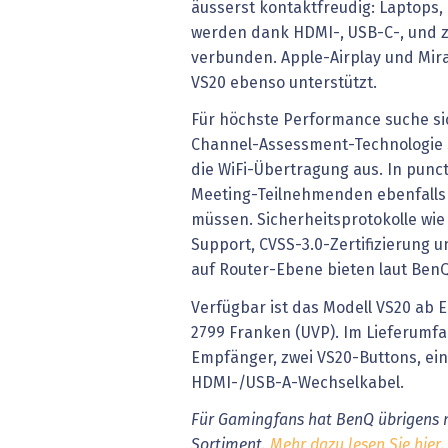
äusserst kontaktfreudig: Laptops
werden dank HDMI-, USB-C-, und z
verbunden. Apple-Airplay und Mir
VS20 ebenso unterstützt.
Für höchste Performance suche sic
Channel-Assessment-Technologie s
die WiFi-Übertragung aus. In punct
Meeting-Teilnehmenden ebenfalls
müssen. Sicherheitsprotokolle wie
Support, CVSS-3.0-Zertifizierung u
auf Router-Ebene bieten laut Ben
Verfügbar ist das Modell VS20 ab E
2799 Franken (UVP). Im Lieferumfa
Empfänger, zwei VS20-Buttons, ei
HDMI-/USB-A-Wechselkabel.
Für Gamingfans hat BenQ übrigens 
Sortiment.
Mehr dazu lesen Sie hier
.