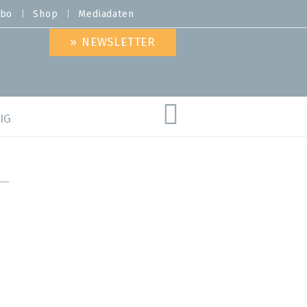
bo
Shop
Mediadaten
» NEWSLETTER
IG
are