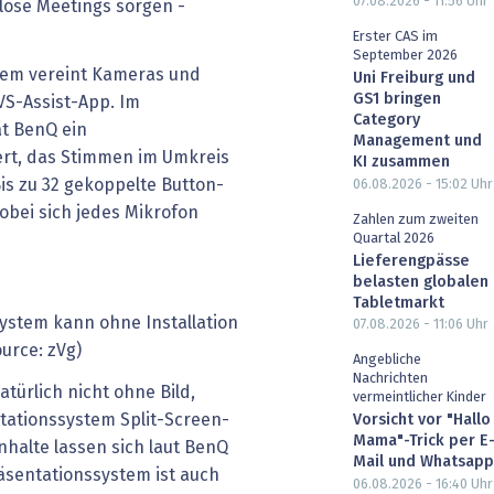
07.08.2026 - 11:56
Uhr
slose Meetings sorgen -
Erster CAS im
September 2026
tem vereint Kameras und
Uni Freiburg und
GS1 bringen
VS-Assist-App. Im
Category
t BenQ ein
Management und
ert, das Stimmen im Umkreis
KI zusammen
is zu 32 gekoppelte Button-
06.08.2026 - 15:02
Uhr
obei sich jedes Mikrofon
Zahlen zum zweiten
Quartal 2026
Lieferengpässe
belasten globalen
Tabletmarkt
ystem kann ohne Installation
07.08.2026 - 11:06
Uhr
urce: zVg)
Angebliche
Nachrichten
türlich nicht ohne Bild,
vermeintlicher Kinder
tationssystem Split-Screen-
Vorsicht vor "Hallo
Mama"-Trick per E
nhalte lassen sich laut BenQ
Mail und Whatsapp
räsentationssystem ist auch
06.08.2026 - 16:40
Uhr