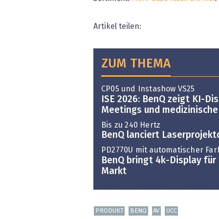
Artikel teilen:
ZUM THEMA
CP05 und Instashow VS25
ISE 2026: BenQ zeigt KI-Dis
Meetings und medizinisch
Bis zu 240 Hertz
BenQ lanciert Laserprojekt
PD2770U mit automatischer Far
BenQ bringt 4k-Display für 
Markt
PRODUKT
BENQ
AV
UCC